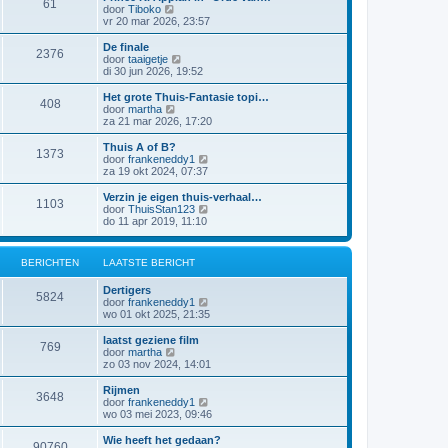
61
a
j
B
door
Tiboko
i
t
k
e
vr 20 mar 2026, 23:57
c
s
l
k
h
t
a
i
t
De finale
e
2376
a
j
B
door
taaigetje
b
t
k
e
di 30 jun 2026, 19:52
e
s
l
k
r
t
a
i
Het grote Thuis-Fantasie topi…
i
e
408
a
j
B
door
martha
c
b
t
k
e
za 21 mar 2026, 17:20
h
e
s
l
k
t
r
t
a
i
Thuis A of B?
i
e
1373
a
j
B
door
frankeneddy1
c
b
t
k
e
za 19 okt 2024, 07:37
h
e
s
l
k
t
r
t
a
i
Verzin je eigen thuis-verhaal…
i
e
1103
a
j
B
door
ThuisStan123
c
b
t
k
e
do 11 apr 2019, 11:10
h
e
s
l
k
t
r
t
a
i
i
e
a
j
c
BERICHTEN
LAATSTE BERICHT
b
t
k
h
e
s
l
t
r
Dertigers
t
a
5824
i
B
door
frankeneddy1
e
a
c
e
wo 01 okt 2025, 21:35
b
t
h
k
e
s
t
i
r
laatst geziene film
t
769
j
i
B
door
martha
e
k
c
e
zo 03 nov 2024, 14:01
b
l
h
k
e
a
t
i
r
Rijmen
3648
a
j
i
B
door
frankeneddy1
t
k
c
e
wo 03 mei 2023, 09:46
s
l
h
k
t
a
t
i
Wie heeft het gedaan?
e
90760
a