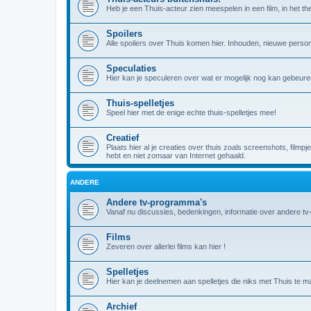
Heb je een Thuis-acteur zien meespelen in een film, in het theat
Spoilers
Alle spoilers over Thuis komen hier. Inhouden, nieuwe person
Speculaties
Hier kan je speculeren over wat er mogelijk nog kan gebeuren
Thuis-spelletjes
Speel hier met de enige echte thuis-spelletjes mee!
Creatief
Plaats hier al je creaties over thuis zoals screenshots, filmpj
hebt en niet zomaar van Internet gehaald.
ANDERE
Andere tv-programma's
Vanaf nu discussies, bedenkingen, informatie over andere t
Films
Zeveren over allerlei films kan hier !
Spelletjes
Hier kan je deelnemen aan spelletjes die niks met Thuis te m
Archief