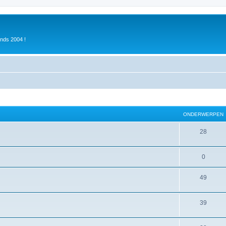
inds 2004 !
ONDERWERPEN
28
0
49
39