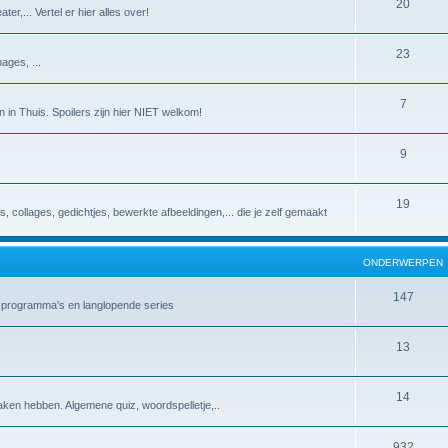
20
er,... Vertel er hier alles over!
23
ages, ...
7
 in Thuis. Spoilers zijn hier NIET welkom!
9
19
es, collages, gedichtjes, bewerkte afbeeldingen,... die je zelf gemaakt
ONDERWERPEN
147
v-programma's en langlopende series
13
14
aken hebben. Algemene quiz, woordspelletje,..
932