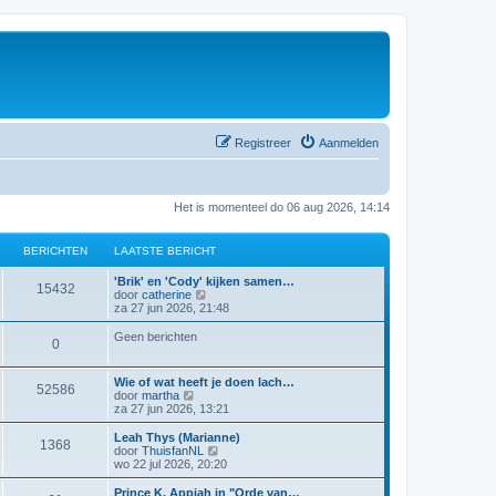
Registreer
Aanmelden
Het is momenteel do 06 aug 2026, 14:14
BERICHTEN
LAATSTE BERICHT
'Brik' en 'Cody' kijken samen…
15432
B
door
catherine
e
za 27 jun 2026, 21:48
k
i
Geen berichten
0
j
k
l
Wie of wat heeft je doen lach…
a
52586
B
door
martha
a
e
za 27 jun 2026, 13:21
t
k
s
i
Leah Thys (Marianne)
t
1368
j
B
door
ThuisfanNL
e
k
e
wo 22 jul 2026, 20:20
b
l
k
e
a
i
Prince K. Appiah in "Orde van…
r