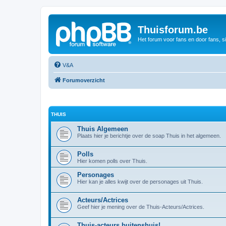
Thuisforum.be
Het forum voor fans en door fans, s
V&A
Forumoverzicht
THUIS
Thuis Algemeen
Plaats hier je berichtje over de soap Thuis in het algemeen.
Polls
Hier komen polls over Thuis.
Personages
Hier kan je alles kwijt over de personages uit Thuis.
Acteurs/Actrices
Geef hier je mening over de Thuis-Acteurs/Actrices.
Thuis-acteurs buitenshuis!