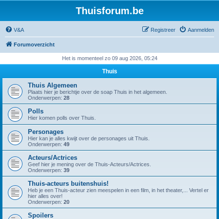
Thuisforum.be
V&A
Registreer
Aanmelden
Forumoverzicht
Het is momenteel zo 09 aug 2026, 05:24
Thuis
Thuis Algemeen
Plaats hier je berichtje over de soap Thuis in het algemeen.
Onderwerpen:
28
Polls
Hier komen polls over Thuis.
Personages
Hier kan je alles kwijt over de personages uit Thuis.
Onderwerpen:
49
Acteurs/Actrices
Geef hier je mening over de Thuis-Acteurs/Actrices.
Onderwerpen:
39
Thuis-acteurs buitenshuis!
Heb je een Thuis-acteur zien meespelen in een film, in het theater,... Vertel er
hier alles over!
Onderwerpen:
20
Spoilers