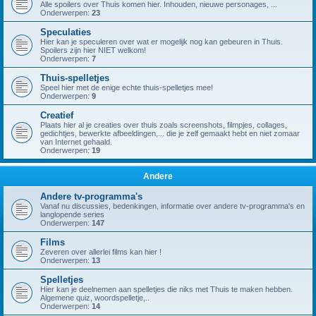
Alle spoilers over Thuis komen hier. Inhouden, nieuwe personages, ...
Onderwerpen:
23
Speculaties
Hier kan je speculeren over wat er mogelijk nog kan gebeuren in Thuis.
Spoilers zijn hier NIET welkom!
Onderwerpen:
7
Thuis-spelletjes
Speel hier met de enige echte thuis-spelletjes mee!
Onderwerpen:
9
Creatief
Plaats hier al je creaties over thuis zoals screenshots, filmpjes, collages,
gedichtjes, bewerkte afbeeldingen,... die je zelf gemaakt hebt en niet zomaar
van Internet gehaald.
Onderwerpen:
19
Andere
Andere tv-programma's
Vanaf nu discussies, bedenkingen, informatie over andere tv-programma's en
langlopende series
Onderwerpen:
147
Films
Zeveren over allerlei films kan hier !
Onderwerpen:
13
Spelletjes
Hier kan je deelnemen aan spelletjes die niks met Thuis te maken hebben.
Algemene quiz, woordspelletje,..
Onderwerpen:
14