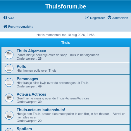
Thuisforum.be
V&A
Registreer
Aanmelden
Forumoverzicht
Het is momenteel ma 10 aug 2026, 21:56
Thuis
Thuis Algemeen
Plaats hier je berichtje over de soap Thuis in het algemeen.
Onderwerpen:
28
Polls
Hier komen polls over Thuis.
Personages
Hier kan je alles kwijt over de personages uit Thuis.
Onderwerpen:
49
Acteurs/Actrices
Geef hier je mening over de Thuis-Acteurs/Actrices.
Onderwerpen:
39
Thuis-acteurs buitenshuis!
Heb je een Thuis-acteur zien meespelen in een film, in het theater,... Vertel er
hier alles over!
Onderwerpen:
20
Spoilers