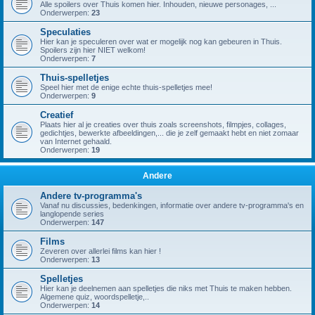
Alle spoilers over Thuis komen hier. Inhouden, nieuwe personages, ...
Onderwerpen:
23
Speculaties
Hier kan je speculeren over wat er mogelijk nog kan gebeuren in Thuis.
Spoilers zijn hier NIET welkom!
Onderwerpen:
7
Thuis-spelletjes
Speel hier met de enige echte thuis-spelletjes mee!
Onderwerpen:
9
Creatief
Plaats hier al je creaties over thuis zoals screenshots, filmpjes, collages,
gedichtjes, bewerkte afbeeldingen,... die je zelf gemaakt hebt en niet zomaar
van Internet gehaald.
Onderwerpen:
19
Andere
Andere tv-programma's
Vanaf nu discussies, bedenkingen, informatie over andere tv-programma's en
langlopende series
Onderwerpen:
147
Films
Zeveren over allerlei films kan hier !
Onderwerpen:
13
Spelletjes
Hier kan je deelnemen aan spelletjes die niks met Thuis te maken hebben.
Algemene quiz, woordspelletje,..
Onderwerpen:
14