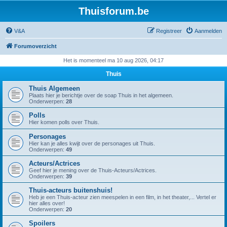
Thuisforum.be
V&A
Registreer
Aanmelden
Forumoverzicht
Het is momenteel ma 10 aug 2026, 04:17
Thuis
Thuis Algemeen
Plaats hier je berichtje over de soap Thuis in het algemeen.
Onderwerpen:
28
Polls
Hier komen polls over Thuis.
Personages
Hier kan je alles kwijt over de personages uit Thuis.
Onderwerpen:
49
Acteurs/Actrices
Geef hier je mening over de Thuis-Acteurs/Actrices.
Onderwerpen:
39
Thuis-acteurs buitenshuis!
Heb je een Thuis-acteur zien meespelen in een film, in het theater,... Vertel er
hier alles over!
Onderwerpen:
20
Spoilers