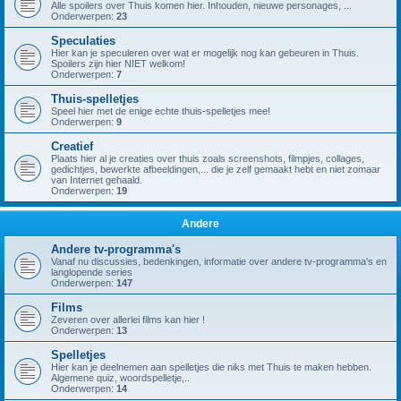
Alle spoilers over Thuis komen hier. Inhouden, nieuwe personages, ...
Onderwerpen:
23
Speculaties
Hier kan je speculeren over wat er mogelijk nog kan gebeuren in Thuis.
Spoilers zijn hier NIET welkom!
Onderwerpen:
7
Thuis-spelletjes
Speel hier met de enige echte thuis-spelletjes mee!
Onderwerpen:
9
Creatief
Plaats hier al je creaties over thuis zoals screenshots, filmpjes, collages,
gedichtjes, bewerkte afbeeldingen,... die je zelf gemaakt hebt en niet zomaar
van Internet gehaald.
Onderwerpen:
19
Andere
Andere tv-programma's
Vanaf nu discussies, bedenkingen, informatie over andere tv-programma's en
langlopende series
Onderwerpen:
147
Films
Zeveren over allerlei films kan hier !
Onderwerpen:
13
Spelletjes
Hier kan je deelnemen aan spelletjes die niks met Thuis te maken hebben.
Algemene quiz, woordspelletje,..
Onderwerpen:
14