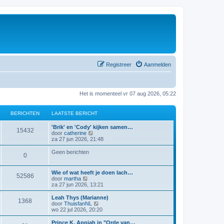
Registreer
Aanmelden
Het is momenteel vr 07 aug 2026, 05:22
BERICHTEN
LAATSTE BERICHT
'Brik' en 'Cody' kijken samen…
15432
B
door
catherine
e
za 27 jun 2026, 21:48
k
i
Geen berichten
0
j
k
l
Wie of wat heeft je doen lach…
a
52586
B
door
martha
a
e
za 27 jun 2026, 13:21
t
k
s
i
Leah Thys (Marianne)
t
1368
j
B
door
ThuisfanNL
e
k
e
wo 22 jul 2026, 20:20
b
l
k
e
a
i
Prince K. Appiah in "Orde van…
r