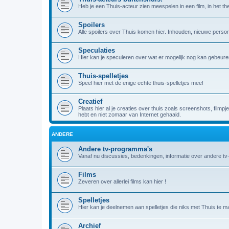
Heb je een Thuis-acteur zien meespelen in een film, in het theat
Spoilers
Alle spoilers over Thuis komen hier. Inhouden, nieuwe person
Speculaties
Hier kan je speculeren over wat er mogelijk nog kan gebeuren
Thuis-spelletjes
Speel hier met de enige echte thuis-spelletjes mee!
Creatief
Plaats hier al je creaties over thuis zoals screenshots, filmpj
hebt en niet zomaar van Internet gehaald.
ANDERE
Andere tv-programma's
Vanaf nu discussies, bedenkingen, informatie over andere t
Films
Zeveren over allerlei films kan hier !
Spelletjes
Hier kan je deelnemen aan spelletjes die niks met Thuis te m
Archief