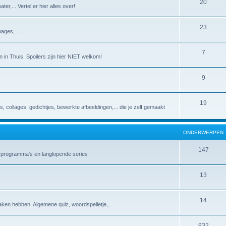
20
er,... Vertel er hier alles over!
23
ages, ...
7
 in Thuis. Spoilers zijn hier NIET welkom!
9
19
es, collages, gedichtjes, bewerkte afbeeldingen,... die je zelf gemaakt
ONDERWERPEN
147
v-programma's en langlopende series
13
14
aken hebben. Algemene quiz, woordspelletje,..
932