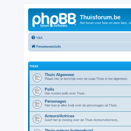
Thuisforum.be
Het forum voor fans en door fans, s
V&A
Forumoverzicht
THUIS
Thuis Algemeen
Plaats hier je berichtje over de soap Thuis in het algemeen.
Polls
Hier komen polls over Thuis.
Personages
Hier kan je alles kwijt over de personages uit Thuis.
Acteurs/Actrices
Geef hier je mening over de Thuis-Acteurs/Actrices.
Thuis-acteurs buitenshuis!