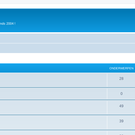
inds 2004 !
ONDERWERPEN
28
0
49
39