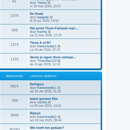
61
a
j
B
door
Tiboko
i
t
k
e
vr 20 mar 2026, 23:57
c
s
l
k
h
t
a
i
t
De finale
e
2376
a
j
B
door
taaigetje
b
t
k
e
di 30 jun 2026, 19:52
e
s
l
k
r
t
a
i
Het grote Thuis-Fantasie topi…
i
e
408
a
j
B
door
martha
c
b
t
k
e
za 21 mar 2026, 17:20
h
e
s
l
k
t
r
t
a
i
Thuis A of B?
i
e
1373
a
j
B
door
frankeneddy1
c
b
t
k
e
za 19 okt 2024, 07:37
h
e
s
l
k
t
r
t
a
i
Verzin je eigen thuis-verhaal…
i
e
1103
a
j
B
door
ThuisStan123
c
b
t
k
e
do 11 apr 2019, 11:10
h
e
s
l
k
t
r
t
a
i
i
e
a
j
c
BERICHTEN
LAATSTE BERICHT
b
t
k
h
e
s
l
t
r
Dertigers
t
a
5824
i
B
door
frankeneddy1
e
a
c
e
wo 01 okt 2025, 21:35
b
t
h
k
e
s
t
i
r
laatst geziene film
t
769
j
i
B
door
martha
e
k
c
e
zo 03 nov 2024, 14:01
b
l
h
k
e
a
t
i
r
Rijmen
3648
a
j
i
B
door
frankeneddy1
t
k
c
e
wo 03 mei 2023, 09:46
s
l
h
k
t
a
t
i
Wie heeft het gedaan?
e
90760
a