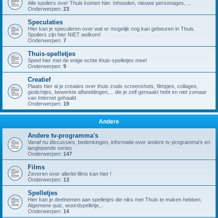
Alle spoilers over Thuis komen hier. Inhouden, nieuwe personages, ...
Onderwerpen:
23
Speculaties
Hier kan je speculeren over wat er mogelijk nog kan gebeuren in Thuis.
Spoilers zijn hier NIET welkom!
Onderwerpen:
7
Thuis-spelletjes
Speel hier met de enige echte thuis-spelletjes mee!
Onderwerpen:
9
Creatief
Plaats hier al je creaties over thuis zoals screenshots, filmpjes, collages,
gedichtjes, bewerkte afbeeldingen,... die je zelf gemaakt hebt en niet zomaar
van Internet gehaald.
Onderwerpen:
19
Andere
Andere tv-programma's
Vanaf nu discussies, bedenkingen, informatie over andere tv-programma's en
langlopende series
Onderwerpen:
147
Films
Zeveren over allerlei films kan hier !
Onderwerpen:
13
Spelletjes
Hier kan je deelnemen aan spelletjes die niks met Thuis te maken hebben.
Algemene quiz, woordspelletje,..
Onderwerpen:
14