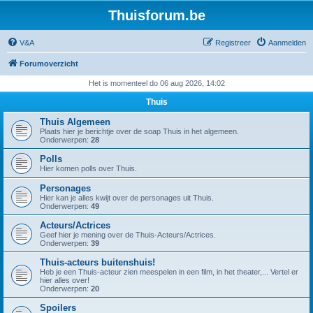
Thuisforum.be
V&A
Registreer
Aanmelden
Forumoverzicht
Het is momenteel do 06 aug 2026, 14:02
Thuis
Thuis Algemeen
Plaats hier je berichtje over de soap Thuis in het algemeen.
Onderwerpen:
28
Polls
Hier komen polls over Thuis.
Personages
Hier kan je alles kwijt over de personages uit Thuis.
Onderwerpen:
49
Acteurs/Actrices
Geef hier je mening over de Thuis-Acteurs/Actrices.
Onderwerpen:
39
Thuis-acteurs buitenshuis!
Heb je een Thuis-acteur zien meespelen in een film, in het theater,... Vertel er
hier alles over!
Onderwerpen:
20
Spoilers