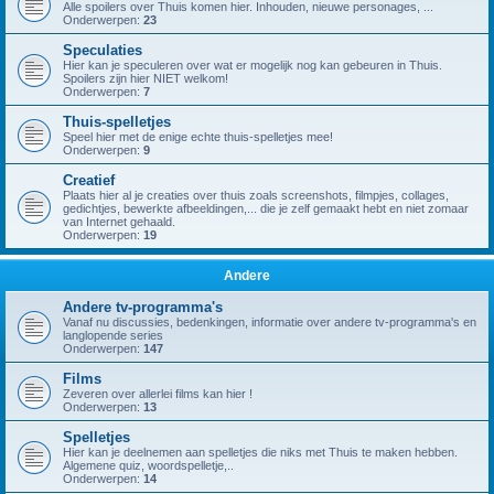
Alle spoilers over Thuis komen hier. Inhouden, nieuwe personages, ...
Onderwerpen:
23
Speculaties
Hier kan je speculeren over wat er mogelijk nog kan gebeuren in Thuis.
Spoilers zijn hier NIET welkom!
Onderwerpen:
7
Thuis-spelletjes
Speel hier met de enige echte thuis-spelletjes mee!
Onderwerpen:
9
Creatief
Plaats hier al je creaties over thuis zoals screenshots, filmpjes, collages,
gedichtjes, bewerkte afbeeldingen,... die je zelf gemaakt hebt en niet zomaar
van Internet gehaald.
Onderwerpen:
19
Andere
Andere tv-programma's
Vanaf nu discussies, bedenkingen, informatie over andere tv-programma's en
langlopende series
Onderwerpen:
147
Films
Zeveren over allerlei films kan hier !
Onderwerpen:
13
Spelletjes
Hier kan je deelnemen aan spelletjes die niks met Thuis te maken hebben.
Algemene quiz, woordspelletje,..
Onderwerpen:
14