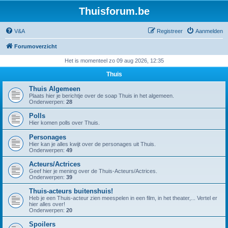
Thuisforum.be
V&A
Registreer
Aanmelden
Forumoverzicht
Het is momenteel zo 09 aug 2026, 12:35
Thuis
Thuis Algemeen
Plaats hier je berichtje over de soap Thuis in het algemeen.
Onderwerpen:
28
Polls
Hier komen polls over Thuis.
Personages
Hier kan je alles kwijt over de personages uit Thuis.
Onderwerpen:
49
Acteurs/Actrices
Geef hier je mening over de Thuis-Acteurs/Actrices.
Onderwerpen:
39
Thuis-acteurs buitenshuis!
Heb je een Thuis-acteur zien meespelen in een film, in het theater,... Vertel er
hier alles over!
Onderwerpen:
20
Spoilers