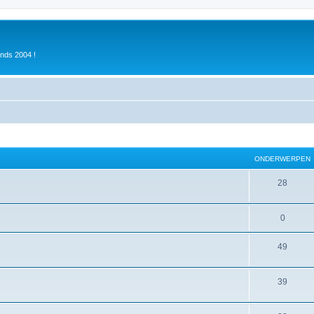
inds 2004 !
ONDERWERPEN
28
0
49
39