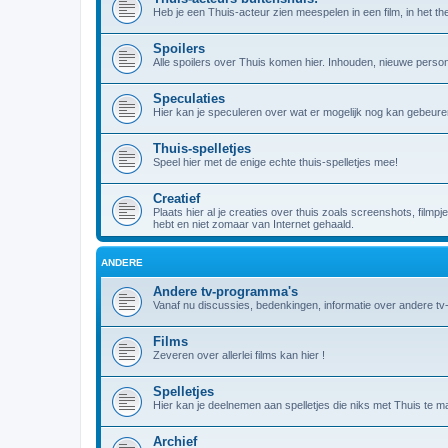
Heb je een Thuis-acteur zien meespelen in een film, in het theat
Spoilers
Alle spoilers over Thuis komen hier. Inhouden, nieuwe person
Speculaties
Hier kan je speculeren over wat er mogelijk nog kan gebeuren
Thuis-spelletjes
Speel hier met de enige echte thuis-spelletjes mee!
Creatief
Plaats hier al je creaties over thuis zoals screenshots, filmpj
hebt en niet zomaar van Internet gehaald.
ANDERE
Andere tv-programma's
Vanaf nu discussies, bedenkingen, informatie over andere t
Films
Zeveren over allerlei films kan hier !
Spelletjes
Hier kan je deelnemen aan spelletjes die niks met Thuis te m
Archief