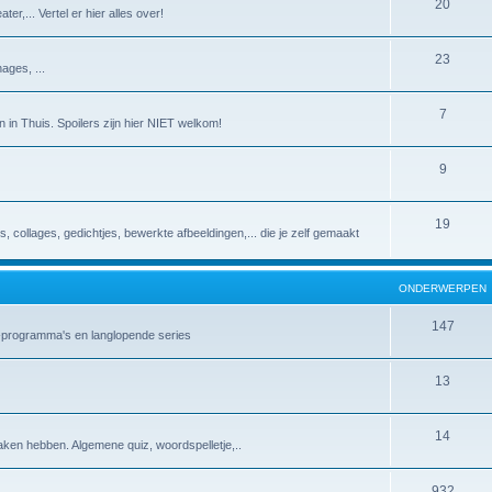
20
er,... Vertel er hier alles over!
23
ages, ...
7
 in Thuis. Spoilers zijn hier NIET welkom!
9
19
es, collages, gedichtjes, bewerkte afbeeldingen,... die je zelf gemaakt
ONDERWERPEN
147
v-programma's en langlopende series
13
14
aken hebben. Algemene quiz, woordspelletje,..
932