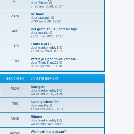
61
a
j
B
door
Tiboko
i
t
k
e
vr 20 mar 2026, 23:57
c
s
l
k
h
t
a
i
t
De finale
e
2376
a
j
B
door
taaigetje
b
t
k
e
di 30 jun 2026, 19:52
e
s
l
k
r
t
a
i
Het grote Thuis-Fantasie topi…
i
e
408
a
j
B
door
martha
c
b
t
k
e
za 21 mar 2026, 17:20
h
e
s
l
k
t
r
t
a
i
Thuis A of B?
i
e
1373
a
j
B
door
frankeneddy1
c
b
t
k
e
za 19 okt 2024, 07:37
h
e
s
l
k
t
r
t
a
i
Verzin je eigen thuis-verhaal…
i
e
1103
a
j
B
door
ThuisStan123
c
b
t
k
e
do 11 apr 2019, 11:10
h
e
s
l
k
t
r
t
a
i
i
e
a
j
c
BERICHTEN
LAATSTE BERICHT
b
t
k
h
e
s
l
t
r
Dertigers
t
a
5824
i
B
door
frankeneddy1
e
a
c
e
wo 01 okt 2025, 21:35
b
t
h
k
e
s
t
i
r
laatst geziene film
t
769
j
i
B
door
martha
e
k
c
e
zo 03 nov 2024, 14:01
b
l
h
k
e
a
t
i
r
Rijmen
3648
a
j
i
B
door
frankeneddy1
t
k
c
e
wo 03 mei 2023, 09:46
s
l
h
k
t
a
t
i
Wie heeft het gedaan?
e
90760
a