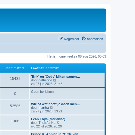
Registreer
Aanmelden
Het is momenteel za 08 aug 2026, 05:03
BERICHTEN
LAATSTE BERICHT
'Brik' en 'Cody' kijken samen…
15432
B
door
catherine
e
za 27 jun 2026, 21:48
k
i
Geen berichten
0
j
k
l
Wie of wat heeft je doen lach…
a
52586
B
door
martha
a
e
za 27 jun 2026, 13:21
t
k
s
i
Leah Thys (Marianne)
t
1368
j
B
door
ThuisfanNL
e
k
e
wo 22 jul 2026, 20:20
b
l
k
e
a
i
Prince K. Appiah in "Orde van…
r