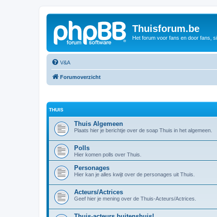
Thuisforum.be
Het forum voor fans en door fans, s
V&A
Forumoverzicht
THUIS
Thuis Algemeen
Plaats hier je berichtje over de soap Thuis in het algemeen.
Polls
Hier komen polls over Thuis.
Personages
Hier kan je alles kwijt over de personages uit Thuis.
Acteurs/Actrices
Geef hier je mening over de Thuis-Acteurs/Actrices.
Thuis-acteurs buitenshuis!