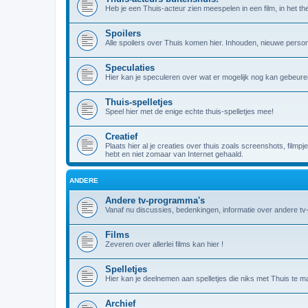
Heb je een Thuis-acteur zien meespelen in een film, in het theat
Spoilers
Alle spoilers over Thuis komen hier. Inhouden, nieuwe person
Speculaties
Hier kan je speculeren over wat er mogelijk nog kan gebeuren
Thuis-spelletjes
Speel hier met de enige echte thuis-spelletjes mee!
Creatief
Plaats hier al je creaties over thuis zoals screenshots, filmpj
hebt en niet zomaar van Internet gehaald.
ANDERE
Andere tv-programma's
Vanaf nu discussies, bedenkingen, informatie over andere t
Films
Zeveren over allerlei films kan hier !
Spelletjes
Hier kan je deelnemen aan spelletjes die niks met Thuis te m
Archief