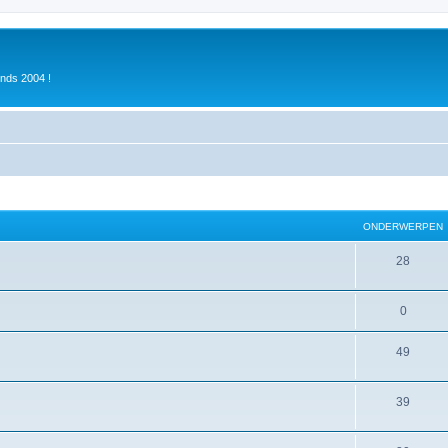
inds 2004 !
ONDERWERPEN
28
0
49
39