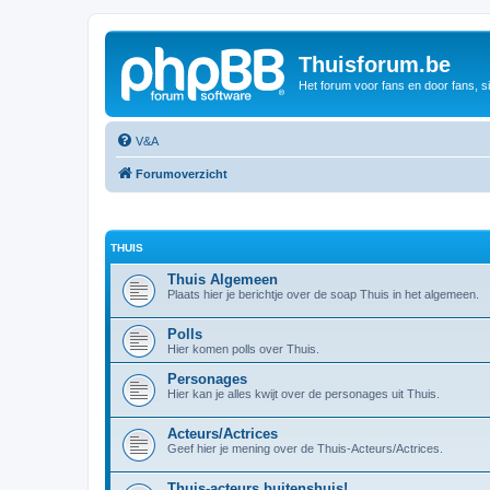
Thuisforum.be
Het forum voor fans en door fans, s
V&A
Forumoverzicht
THUIS
Thuis Algemeen
Plaats hier je berichtje over de soap Thuis in het algemeen.
Polls
Hier komen polls over Thuis.
Personages
Hier kan je alles kwijt over de personages uit Thuis.
Acteurs/Actrices
Geef hier je mening over de Thuis-Acteurs/Actrices.
Thuis-acteurs buitenshuis!