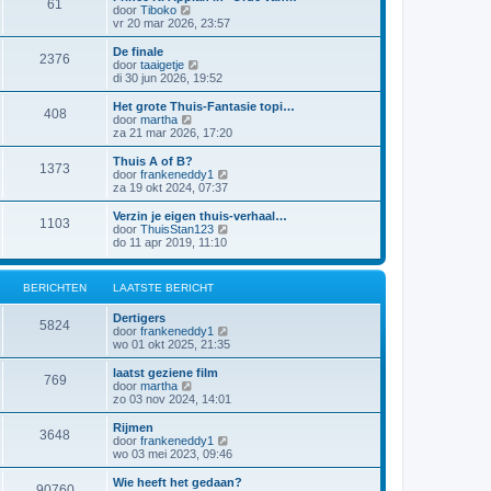
61
a
j
B
door
Tiboko
i
t
k
e
vr 20 mar 2026, 23:57
c
s
l
k
h
t
a
i
t
De finale
e
2376
a
j
B
door
taaigetje
b
t
k
e
di 30 jun 2026, 19:52
e
s
l
k
r
t
a
i
Het grote Thuis-Fantasie topi…
i
e
408
a
j
B
door
martha
c
b
t
k
e
za 21 mar 2026, 17:20
h
e
s
l
k
t
r
t
a
i
Thuis A of B?
i
e
1373
a
j
B
door
frankeneddy1
c
b
t
k
e
za 19 okt 2024, 07:37
h
e
s
l
k
t
r
t
a
i
Verzin je eigen thuis-verhaal…
i
e
1103
a
j
B
door
ThuisStan123
c
b
t
k
e
do 11 apr 2019, 11:10
h
e
s
l
k
t
r
t
a
i
i
e
a
j
c
BERICHTEN
LAATSTE BERICHT
b
t
k
h
e
s
l
t
r
Dertigers
t
a
5824
i
B
door
frankeneddy1
e
a
c
e
wo 01 okt 2025, 21:35
b
t
h
k
e
s
t
i
r
laatst geziene film
t
769
j
i
B
door
martha
e
k
c
e
zo 03 nov 2024, 14:01
b
l
h
k
e
a
t
i
r
Rijmen
3648
a
j
i
B
door
frankeneddy1
t
k
c
e
wo 03 mei 2023, 09:46
s
l
h
k
t
a
t
i
Wie heeft het gedaan?
e
90760
a