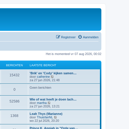
Registreer
Aanmelden
Het is momenteel vr 07 aug 2026, 00:02
BERICHTEN
LAATSTE BERICHT
'Brik' en 'Cody' kijken samen…
15432
B
door
catherine
e
za 27 jun 2026, 21:48
k
i
Geen berichten
0
j
k
l
Wie of wat heeft je doen lach…
a
52586
B
door
martha
a
e
za 27 jun 2026, 13:21
t
k
s
i
Leah Thys (Marianne)
t
1368
j
B
door
ThuisfanNL
e
k
e
wo 22 jul 2026, 20:20
b
l
k
e
a
i
Prince K. Appiah in "Orde van…
r