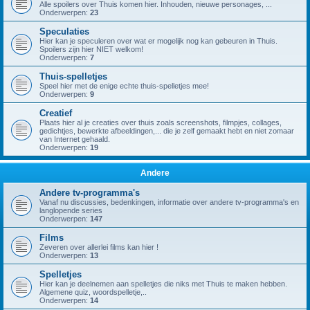
Alle spoilers over Thuis komen hier. Inhouden, nieuwe personages, ...
Onderwerpen:
23
Speculaties
Hier kan je speculeren over wat er mogelijk nog kan gebeuren in Thuis.
Spoilers zijn hier NIET welkom!
Onderwerpen:
7
Thuis-spelletjes
Speel hier met de enige echte thuis-spelletjes mee!
Onderwerpen:
9
Creatief
Plaats hier al je creaties over thuis zoals screenshots, filmpjes, collages,
gedichtjes, bewerkte afbeeldingen,... die je zelf gemaakt hebt en niet zomaar
van Internet gehaald.
Onderwerpen:
19
Andere
Andere tv-programma's
Vanaf nu discussies, bedenkingen, informatie over andere tv-programma's en
langlopende series
Onderwerpen:
147
Films
Zeveren over allerlei films kan hier !
Onderwerpen:
13
Spelletjes
Hier kan je deelnemen aan spelletjes die niks met Thuis te maken hebben.
Algemene quiz, woordspelletje,..
Onderwerpen:
14