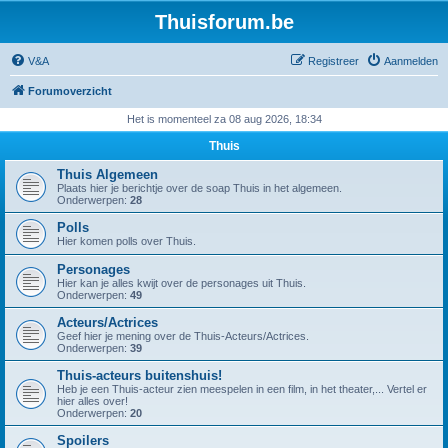
Thuisforum.be
V&A
Registreer
Aanmelden
Forumoverzicht
Het is momenteel za 08 aug 2026, 18:34
Thuis
Thuis Algemeen
Plaats hier je berichtje over de soap Thuis in het algemeen.
Onderwerpen:
28
Polls
Hier komen polls over Thuis.
Personages
Hier kan je alles kwijt over de personages uit Thuis.
Onderwerpen:
49
Acteurs/Actrices
Geef hier je mening over de Thuis-Acteurs/Actrices.
Onderwerpen:
39
Thuis-acteurs buitenshuis!
Heb je een Thuis-acteur zien meespelen in een film, in het theater,... Vertel er
hier alles over!
Onderwerpen:
20
Spoilers