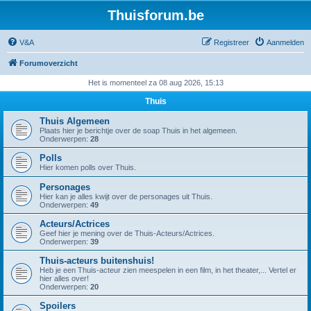
Thuisforum.be
V&A
Registreer
Aanmelden
Forumoverzicht
Het is momenteel za 08 aug 2026, 15:13
Thuis
Thuis Algemeen
Plaats hier je berichtje over de soap Thuis in het algemeen.
Onderwerpen:
28
Polls
Hier komen polls over Thuis.
Personages
Hier kan je alles kwijt over de personages uit Thuis.
Onderwerpen:
49
Acteurs/Actrices
Geef hier je mening over de Thuis-Acteurs/Actrices.
Onderwerpen:
39
Thuis-acteurs buitenshuis!
Heb je een Thuis-acteur zien meespelen in een film, in het theater,... Vertel er
hier alles over!
Onderwerpen:
20
Spoilers