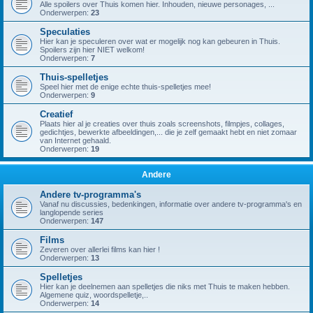
Alle spoilers over Thuis komen hier. Inhouden, nieuwe personages, ...
Onderwerpen:
23
Speculaties
Hier kan je speculeren over wat er mogelijk nog kan gebeuren in Thuis.
Spoilers zijn hier NIET welkom!
Onderwerpen:
7
Thuis-spelletjes
Speel hier met de enige echte thuis-spelletjes mee!
Onderwerpen:
9
Creatief
Plaats hier al je creaties over thuis zoals screenshots, filmpjes, collages,
gedichtjes, bewerkte afbeeldingen,... die je zelf gemaakt hebt en niet zomaar
van Internet gehaald.
Onderwerpen:
19
Andere
Andere tv-programma's
Vanaf nu discussies, bedenkingen, informatie over andere tv-programma's en
langlopende series
Onderwerpen:
147
Films
Zeveren over allerlei films kan hier !
Onderwerpen:
13
Spelletjes
Hier kan je deelnemen aan spelletjes die niks met Thuis te maken hebben.
Algemene quiz, woordspelletje,..
Onderwerpen:
14