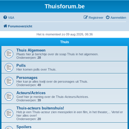
Thuisforum.be
V&A
Registreer
Aanmelden
Forumoverzicht
Het is momenteel zo 09 aug 2026, 06:36
Thuis
Thuis Algemeen
Plaats hier je berichtje over de soap Thuis in het algemeen.
Onderwerpen:
28
Polls
Hier komen polls over Thuis.
Personages
Hier kan je alles kwijt over de personages uit Thuis.
Onderwerpen:
49
Acteurs/Actrices
Geef hier je mening over de Thuis-Acteurs/Actrices.
Onderwerpen:
39
Thuis-acteurs buitenshuis!
Heb je een Thuis-acteur zien meespelen in een film, in het theater,... Vertel er
hier alles over!
Onderwerpen:
20
Spoilers