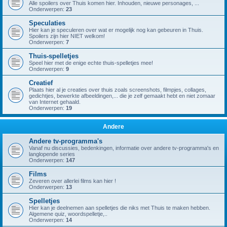
Alle spoilers over Thuis komen hier. Inhouden, nieuwe personages, ...
Onderwerpen:
23
Speculaties
Hier kan je speculeren over wat er mogelijk nog kan gebeuren in Thuis.
Spoilers zijn hier NIET welkom!
Onderwerpen:
7
Thuis-spelletjes
Speel hier met de enige echte thuis-spelletjes mee!
Onderwerpen:
9
Creatief
Plaats hier al je creaties over thuis zoals screenshots, filmpjes, collages,
gedichtjes, bewerkte afbeeldingen,... die je zelf gemaakt hebt en niet zomaar
van Internet gehaald.
Onderwerpen:
19
Andere
Andere tv-programma's
Vanaf nu discussies, bedenkingen, informatie over andere tv-programma's en
langlopende series
Onderwerpen:
147
Films
Zeveren over allerlei films kan hier !
Onderwerpen:
13
Spelletjes
Hier kan je deelnemen aan spelletjes die niks met Thuis te maken hebben.
Algemene quiz, woordspelletje,..
Onderwerpen:
14