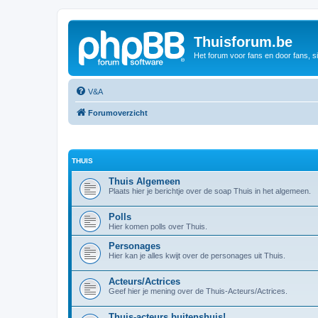
Thuisforum.be
Het forum voor fans en door fans, s
V&A
Forumoverzicht
THUIS
Thuis Algemeen
Plaats hier je berichtje over de soap Thuis in het algemeen.
Polls
Hier komen polls over Thuis.
Personages
Hier kan je alles kwijt over de personages uit Thuis.
Acteurs/Actrices
Geef hier je mening over de Thuis-Acteurs/Actrices.
Thuis-acteurs buitenshuis!