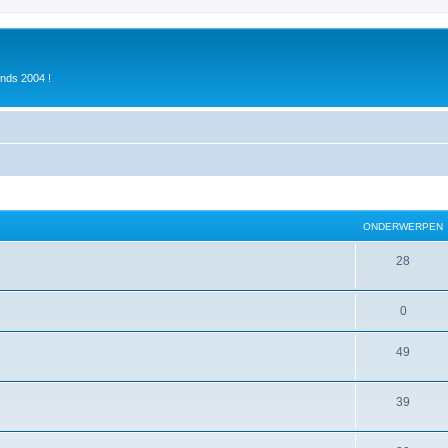
inds 2004 !
ONDERWERPEN
28
0
49
39