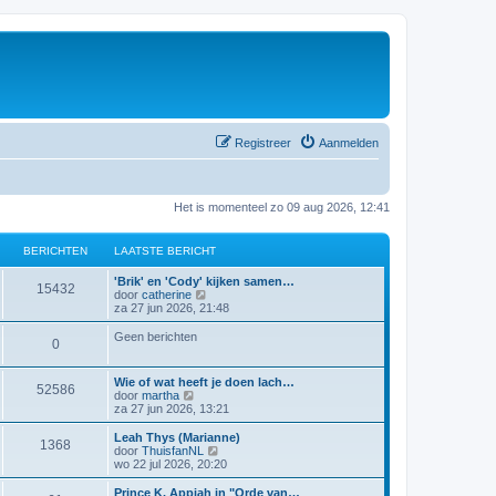
Registreer
Aanmelden
Het is momenteel zo 09 aug 2026, 12:41
BERICHTEN
LAATSTE BERICHT
'Brik' en 'Cody' kijken samen…
15432
B
door
catherine
e
za 27 jun 2026, 21:48
k
i
Geen berichten
0
j
k
l
Wie of wat heeft je doen lach…
a
52586
B
door
martha
a
e
za 27 jun 2026, 13:21
t
k
s
i
Leah Thys (Marianne)
t
1368
j
B
door
ThuisfanNL
e
k
e
wo 22 jul 2026, 20:20
b
l
k
e
a
i
Prince K. Appiah in "Orde van…
r