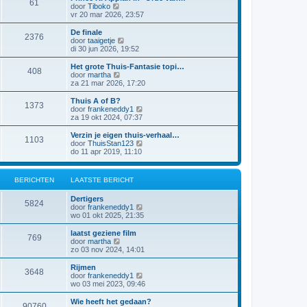
61
a
j
B
door
Tiboko
i
t
k
e
vr 20 mar 2026, 23:57
c
s
l
k
h
t
a
i
t
De finale
e
2376
a
j
B
door
taaigetje
b
t
k
e
di 30 jun 2026, 19:52
e
s
l
k
r
t
a
i
Het grote Thuis-Fantasie topi…
i
e
408
a
j
B
door
martha
c
b
t
k
e
za 21 mar 2026, 17:20
h
e
s
l
k
t
r
t
a
i
Thuis A of B?
i
e
1373
a
j
B
door
frankeneddy1
c
b
t
k
e
za 19 okt 2024, 07:37
h
e
s
l
k
t
r
t
a
i
Verzin je eigen thuis-verhaal…
i
e
1103
a
j
B
door
ThuisStan123
c
b
t
k
e
do 11 apr 2019, 11:10
h
e
s
l
k
t
r
t
a
i
i
e
a
j
c
BERICHTEN
LAATSTE BERICHT
b
t
k
h
e
s
l
t
r
Dertigers
t
a
5824
i
B
door
frankeneddy1
e
a
c
e
wo 01 okt 2025, 21:35
b
t
h
k
e
s
t
i
r
laatst geziene film
t
769
j
i
B
door
martha
e
k
c
e
zo 03 nov 2024, 14:01
b
l
h
k
e
a
t
i
r
Rijmen
3648
a
j
i
B
door
frankeneddy1
t
k
c
e
wo 03 mei 2023, 09:46
s
l
h
k
t
a
t
i
Wie heeft het gedaan?
e
90760
a