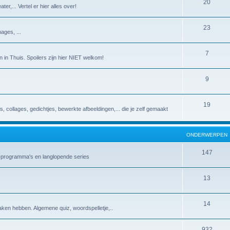
20
er,... Vertel er hier alles over!
23
ages, ...
7
 in Thuis. Spoilers zijn hier NIET welkom!
9
19
es, collages, gedichtjes, bewerkte afbeeldingen,... die je zelf gemaakt
ONDERWERPEN
147
v-programma's en langlopende series
13
14
aken hebben. Algemene quiz, woordspelletje,..
932