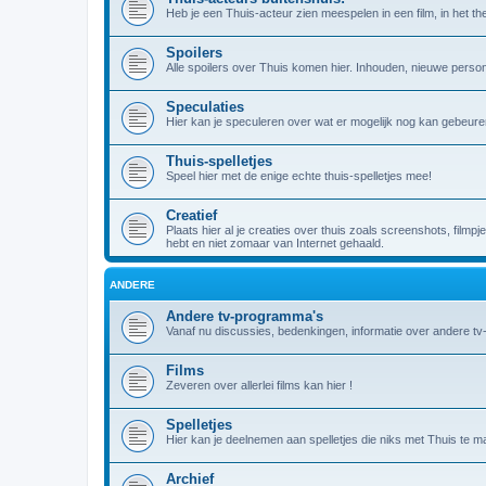
Heb je een Thuis-acteur zien meespelen in een film, in het theat
Spoilers
Alle spoilers over Thuis komen hier. Inhouden, nieuwe person
Speculaties
Hier kan je speculeren over wat er mogelijk nog kan gebeuren
Thuis-spelletjes
Speel hier met de enige echte thuis-spelletjes mee!
Creatief
Plaats hier al je creaties over thuis zoals screenshots, filmpj
hebt en niet zomaar van Internet gehaald.
ANDERE
Andere tv-programma's
Vanaf nu discussies, bedenkingen, informatie over andere t
Films
Zeveren over allerlei films kan hier !
Spelletjes
Hier kan je deelnemen aan spelletjes die niks met Thuis te m
Archief