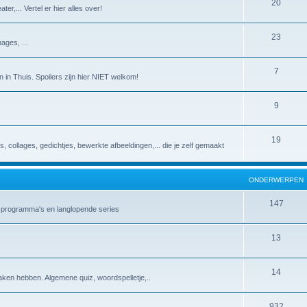
20
er,... Vertel er hier alles over!
23
ages, ...
7
 in Thuis. Spoilers zijn hier NIET welkom!
9
19
es, collages, gedichtjes, bewerkte afbeeldingen,... die je zelf gemaakt
ONDERWERPEN
147
v-programma's en langlopende series
13
14
aken hebben. Algemene quiz, woordspelletje,..
932