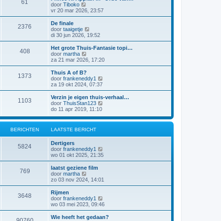
61
a
j
B
door
Tiboko
i
t
k
e
vr 20 mar 2026, 23:57
c
s
l
k
h
t
a
i
t
De finale
e
2376
a
j
B
door
taaigetje
b
t
k
e
di 30 jun 2026, 19:52
e
s
l
k
r
t
a
i
Het grote Thuis-Fantasie topi…
i
e
408
a
j
B
door
martha
c
b
t
k
e
za 21 mar 2026, 17:20
h
e
s
l
k
t
r
t
a
i
Thuis A of B?
i
e
1373
a
j
B
door
frankeneddy1
c
b
t
k
e
za 19 okt 2024, 07:37
h
e
s
l
k
t
r
t
a
i
Verzin je eigen thuis-verhaal…
i
e
1103
a
j
B
door
ThuisStan123
c
b
t
k
e
do 11 apr 2019, 11:10
h
e
s
l
k
t
r
t
a
i
i
e
a
j
c
BERICHTEN
LAATSTE BERICHT
b
t
k
h
e
s
l
t
r
Dertigers
t
a
5824
i
B
door
frankeneddy1
e
a
c
e
wo 01 okt 2025, 21:35
b
t
h
k
e
s
t
i
r
laatst geziene film
t
769
j
i
B
door
martha
e
k
c
e
zo 03 nov 2024, 14:01
b
l
h
k
e
a
t
i
r
Rijmen
3648
a
j
i
B
door
frankeneddy1
t
k
c
e
wo 03 mei 2023, 09:46
s
l
h
k
t
a
t
i
Wie heeft het gedaan?
e
90760
a