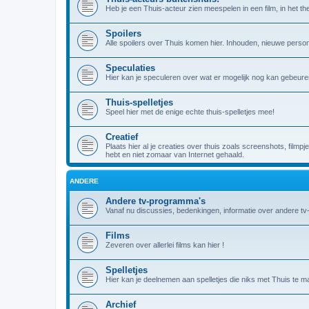
Heb je een Thuis-acteur zien meespelen in een film, in het theat
Spoilers
Alle spoilers over Thuis komen hier. Inhouden, nieuwe person
Speculaties
Hier kan je speculeren over wat er mogelijk nog kan gebeuren
Thuis-spelletjes
Speel hier met de enige echte thuis-spelletjes mee!
Creatief
Plaats hier al je creaties over thuis zoals screenshots, filmpj
hebt en niet zomaar van Internet gehaald.
ANDERE
Andere tv-programma's
Vanaf nu discussies, bedenkingen, informatie over andere t
Films
Zeveren over allerlei films kan hier !
Spelletjes
Hier kan je deelnemen aan spelletjes die niks met Thuis te m
Archief