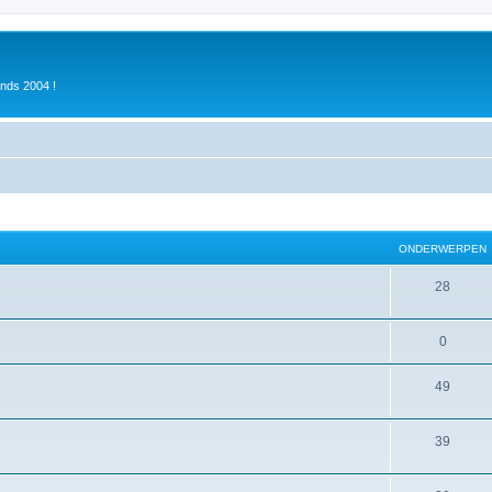
inds 2004 !
ONDERWERPEN
28
0
49
39