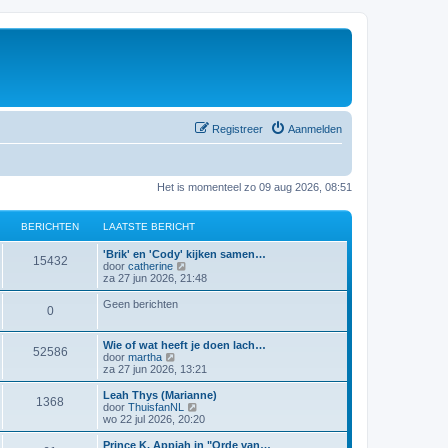
Registreer
Aanmelden
Het is momenteel zo 09 aug 2026, 08:51
BERICHTEN
LAATSTE BERICHT
'Brik' en 'Cody' kijken samen…
15432
B
door
catherine
e
za 27 jun 2026, 21:48
k
i
Geen berichten
0
j
k
l
Wie of wat heeft je doen lach…
a
52586
B
door
martha
a
e
za 27 jun 2026, 13:21
t
k
s
i
Leah Thys (Marianne)
t
1368
j
B
door
ThuisfanNL
e
k
e
wo 22 jul 2026, 20:20
b
l
k
e
a
i
Prince K. Appiah in "Orde van…
r