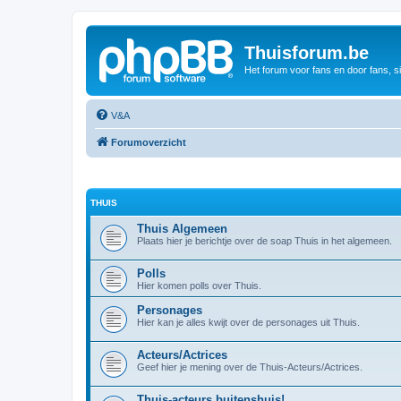
Thuisforum.be
Het forum voor fans en door fans, s
V&A
Forumoverzicht
THUIS
Thuis Algemeen
Plaats hier je berichtje over de soap Thuis in het algemeen.
Polls
Hier komen polls over Thuis.
Personages
Hier kan je alles kwijt over de personages uit Thuis.
Acteurs/Actrices
Geef hier je mening over de Thuis-Acteurs/Actrices.
Thuis-acteurs buitenshuis!