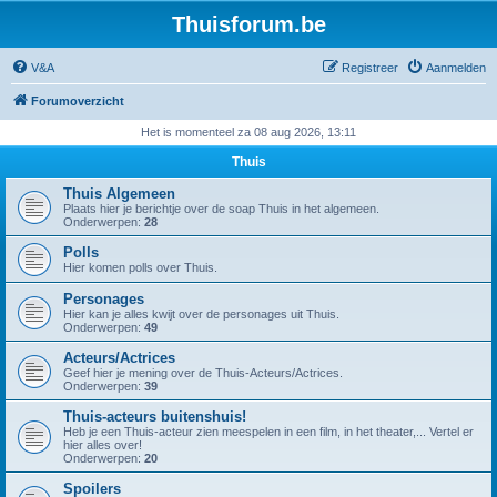
Thuisforum.be
V&A
Registreer
Aanmelden
Forumoverzicht
Het is momenteel za 08 aug 2026, 13:11
Thuis
Thuis Algemeen
Plaats hier je berichtje over de soap Thuis in het algemeen.
Onderwerpen:
28
Polls
Hier komen polls over Thuis.
Personages
Hier kan je alles kwijt over de personages uit Thuis.
Onderwerpen:
49
Acteurs/Actrices
Geef hier je mening over de Thuis-Acteurs/Actrices.
Onderwerpen:
39
Thuis-acteurs buitenshuis!
Heb je een Thuis-acteur zien meespelen in een film, in het theater,... Vertel er
hier alles over!
Onderwerpen:
20
Spoilers