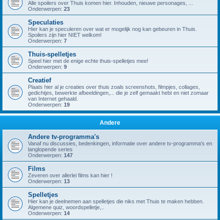
Alle spoilers over Thuis komen hier. Inhouden, nieuwe personages, ...
Onderwerpen:
23
Speculaties
Hier kan je speculeren over wat er mogelijk nog kan gebeuren in Thuis.
Spoilers zijn hier NIET welkom!
Onderwerpen:
7
Thuis-spelletjes
Speel hier met de enige echte thuis-spelletjes mee!
Onderwerpen:
9
Creatief
Plaats hier al je creaties over thuis zoals screenshots, filmpjes, collages,
gedichtjes, bewerkte afbeeldingen,... die je zelf gemaakt hebt en niet zomaar
van Internet gehaald.
Onderwerpen:
19
Andere
Andere tv-programma's
Vanaf nu discussies, bedenkingen, informatie over andere tv-programma's en
langlopende series
Onderwerpen:
147
Films
Zeveren over allerlei films kan hier !
Onderwerpen:
13
Spelletjes
Hier kan je deelnemen aan spelletjes die niks met Thuis te maken hebben.
Algemene quiz, woordspelletje,..
Onderwerpen:
14