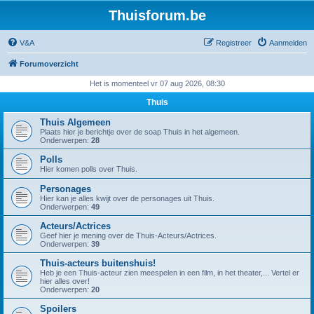
Thuisforum.be
V&A
Registreer
Aanmelden
Forumoverzicht
Het is momenteel vr 07 aug 2026, 08:30
Thuis
Thuis Algemeen
Plaats hier je berichtje over de soap Thuis in het algemeen.
Onderwerpen:
28
Polls
Hier komen polls over Thuis.
Personages
Hier kan je alles kwijt over de personages uit Thuis.
Onderwerpen:
49
Acteurs/Actrices
Geef hier je mening over de Thuis-Acteurs/Actrices.
Onderwerpen:
39
Thuis-acteurs buitenshuis!
Heb je een Thuis-acteur zien meespelen in een film, in het theater,... Vertel er
hier alles over!
Onderwerpen:
20
Spoilers