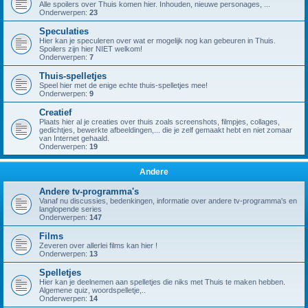
Alle spoilers over Thuis komen hier. Inhouden, nieuwe personages, ...
Onderwerpen:
23
Speculaties
Hier kan je speculeren over wat er mogelijk nog kan gebeuren in Thuis.
Spoilers zijn hier NIET welkom!
Onderwerpen:
7
Thuis-spelletjes
Speel hier met de enige echte thuis-spelletjes mee!
Onderwerpen:
9
Creatief
Plaats hier al je creaties over thuis zoals screenshots, filmpjes, collages,
gedichtjes, bewerkte afbeeldingen,... die je zelf gemaakt hebt en niet zomaar
van Internet gehaald.
Onderwerpen:
19
Andere
Andere tv-programma's
Vanaf nu discussies, bedenkingen, informatie over andere tv-programma's en
langlopende series
Onderwerpen:
147
Films
Zeveren over allerlei films kan hier !
Onderwerpen:
13
Spelletjes
Hier kan je deelnemen aan spelletjes die niks met Thuis te maken hebben.
Algemene quiz, woordspelletje,..
Onderwerpen:
14