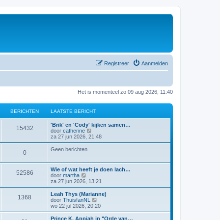
Registreer
Aanmelden
Het is momenteel zo 09 aug 2026, 11:40
BERICHTEN
LAATSTE BERICHT
'Brik' en 'Cody' kijken samen…
15432
B
door
catherine
e
za 27 jun 2026, 21:48
k
i
Geen berichten
0
j
k
l
Wie of wat heeft je doen lach…
a
52586
B
door
martha
a
e
za 27 jun 2026, 13:21
t
k
s
i
Leah Thys (Marianne)
t
1368
j
B
door
ThuisfanNL
e
k
e
wo 22 jul 2026, 20:20
b
l
k
e
a
i
Prince K. Appiah in "Orde van…
r