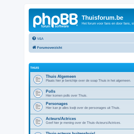
Thuisforum.be
Het forum voor fans en door fans, s
V&A
Forumoverzicht
THUIS
Thuis Algemeen
Plaats hier je berichtje over de soap Thuis in het algemeen.
Polls
Hier komen polls over Thuis.
Personages
Hier kan je alles kwijt over de personages uit Thuis.
Acteurs/Actrices
Geef hier je mening over de Thuis-Acteurs/Actrices.
Thuis-acteurs buitenshuis!