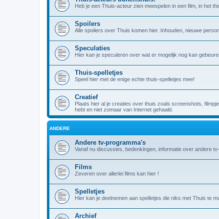
Heb je een Thuis-acteur zien meespelen in een film, in het theat
Spoilers
Alle spoilers over Thuis komen hier. Inhouden, nieuwe person
Speculaties
Hier kan je speculeren over wat er mogelijk nog kan gebeuren
Thuis-spelletjes
Speel hier met de enige echte thuis-spelletjes mee!
Creatief
Plaats hier al je creaties over thuis zoals screenshots, filmpj
hebt en niet zomaar van Internet gehaald.
ANDERE
Andere tv-programma's
Vanaf nu discussies, bedenkingen, informatie over andere t
Films
Zeveren over allerlei films kan hier !
Spelletjes
Hier kan je deelnemen aan spelletjes die niks met Thuis te m
Archief