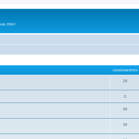
inds 2004 !
ONDERWERPEN
28
0
49
39