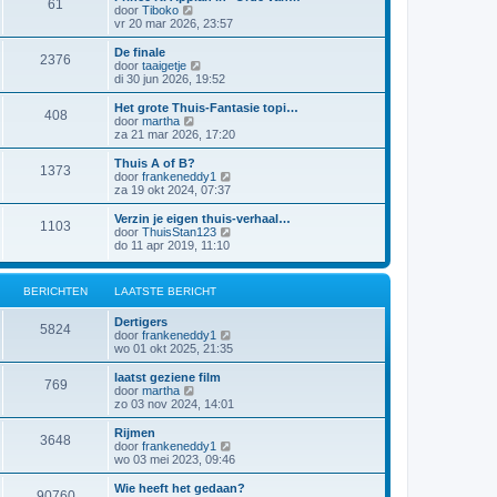
61
a
j
B
door
Tiboko
i
t
k
e
vr 20 mar 2026, 23:57
c
s
l
k
h
t
a
i
t
De finale
e
2376
a
j
B
door
taaigetje
b
t
k
e
di 30 jun 2026, 19:52
e
s
l
k
r
t
a
i
Het grote Thuis-Fantasie topi…
i
e
408
a
j
B
door
martha
c
b
t
k
e
za 21 mar 2026, 17:20
h
e
s
l
k
t
r
t
a
i
Thuis A of B?
i
e
1373
a
j
B
door
frankeneddy1
c
b
t
k
e
za 19 okt 2024, 07:37
h
e
s
l
k
t
r
t
a
i
Verzin je eigen thuis-verhaal…
i
e
1103
a
j
B
door
ThuisStan123
c
b
t
k
e
do 11 apr 2019, 11:10
h
e
s
l
k
t
r
t
a
i
i
e
a
j
c
BERICHTEN
LAATSTE BERICHT
b
t
k
h
e
s
l
t
r
Dertigers
t
a
5824
i
B
door
frankeneddy1
e
a
c
e
wo 01 okt 2025, 21:35
b
t
h
k
e
s
t
i
r
laatst geziene film
t
769
j
i
B
door
martha
e
k
c
e
zo 03 nov 2024, 14:01
b
l
h
k
e
a
t
i
r
Rijmen
3648
a
j
i
B
door
frankeneddy1
t
k
c
e
wo 03 mei 2023, 09:46
s
l
h
k
t
a
t
i
Wie heeft het gedaan?
e
90760
a