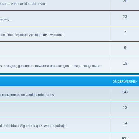
20
er,... Vertel er hier alles over!
23
ages, ...
7
 in Thuis. Spoilers zijn hier NIET welkom!
9
19
es, collages, gedichtjes, bewerkte afbeeldingen,... die je zelf gemaakt
ONDERWERPEN
147
v-programma's en langlopende series
13
14
aken hebben. Algemene quiz, woordspelletje,..
932