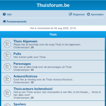
Thuisforum.be
V&A
Registreer
Aanmelden
Forumoverzicht
Het is momenteel do 06 aug 2026, 22:41
Thuis
Thuis Algemeen
Plaats hier je berichtje over de soap Thuis in het algemeen.
Onderwerpen:
28
Polls
Hier komen polls over Thuis.
Personages
Hier kan je alles kwijt over de personages uit Thuis.
Onderwerpen:
49
Acteurs/Actrices
Geef hier je mening over de Thuis-Acteurs/Actrices.
Onderwerpen:
39
Thuis-acteurs buitenshuis!
Heb je een Thuis-acteur zien meespelen in een film, in het theater,... Vertel er
hier alles over!
Onderwerpen:
20
Spoilers