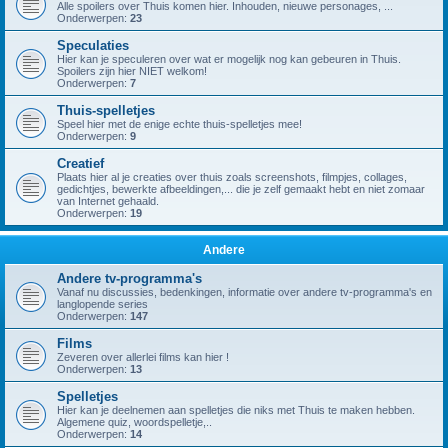
Alle spoilers over Thuis komen hier. Inhouden, nieuwe personages, ...
Onderwerpen:
23
Speculaties
Hier kan je speculeren over wat er mogelijk nog kan gebeuren in Thuis.
Spoilers zijn hier NIET welkom!
Onderwerpen:
7
Thuis-spelletjes
Speel hier met de enige echte thuis-spelletjes mee!
Onderwerpen:
9
Creatief
Plaats hier al je creaties over thuis zoals screenshots, filmpjes, collages,
gedichtjes, bewerkte afbeeldingen,... die je zelf gemaakt hebt en niet zomaar
van Internet gehaald.
Onderwerpen:
19
Andere
Andere tv-programma's
Vanaf nu discussies, bedenkingen, informatie over andere tv-programma's en
langlopende series
Onderwerpen:
147
Films
Zeveren over allerlei films kan hier !
Onderwerpen:
13
Spelletjes
Hier kan je deelnemen aan spelletjes die niks met Thuis te maken hebben.
Algemene quiz, woordspelletje,..
Onderwerpen:
14