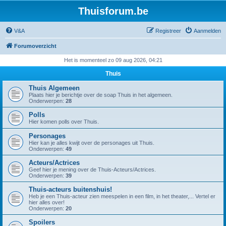
Thuisforum.be
V&A
Registreer
Aanmelden
Forumoverzicht
Het is momenteel zo 09 aug 2026, 04:21
Thuis
Thuis Algemeen
Plaats hier je berichtje over de soap Thuis in het algemeen.
Onderwerpen:
28
Polls
Hier komen polls over Thuis.
Personages
Hier kan je alles kwijt over de personages uit Thuis.
Onderwerpen:
49
Acteurs/Actrices
Geef hier je mening over de Thuis-Acteurs/Actrices.
Onderwerpen:
39
Thuis-acteurs buitenshuis!
Heb je een Thuis-acteur zien meespelen in een film, in het theater,... Vertel er
hier alles over!
Onderwerpen:
20
Spoilers