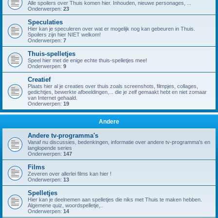
Alle spoilers over Thuis komen hier. Inhouden, nieuwe personages, ...
Onderwerpen:
23
Speculaties
Hier kan je speculeren over wat er mogelijk nog kan gebeuren in Thuis.
Spoilers zijn hier NIET welkom!
Onderwerpen:
7
Thuis-spelletjes
Speel hier met de enige echte thuis-spelletjes mee!
Onderwerpen:
9
Creatief
Plaats hier al je creaties over thuis zoals screenshots, filmpjes, collages,
gedichtjes, bewerkte afbeeldingen,... die je zelf gemaakt hebt en niet zomaar
van Internet gehaald.
Onderwerpen:
19
Andere
Andere tv-programma's
Vanaf nu discussies, bedenkingen, informatie over andere tv-programma's en
langlopende series
Onderwerpen:
147
Films
Zeveren over allerlei films kan hier !
Onderwerpen:
13
Spelletjes
Hier kan je deelnemen aan spelletjes die niks met Thuis te maken hebben.
Algemene quiz, woordspelletje,..
Onderwerpen:
14