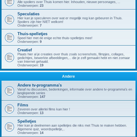
Alle spoilers over Thuis komen hier. Inhouden, nieuwe personages, ...
Onderwerpen:
23
Speculaties
Hier kan je speculeren over wat er mogelijk nog kan gebeuren in Thuis.
Spoilers zijn hier NIET welkom!
Onderwerpen:
7
Thuis-spelletjes
Speel hier met de enige echte thuis-spelletjes mee!
Onderwerpen:
9
Creatief
Plaats hier al je creaties over thuis zoals screenshots, filmpjes, collages,
gedichtjes, bewerkte afbeeldingen,... die je zelf gemaakt hebt en niet zomaar
van Internet gehaald.
Onderwerpen:
19
Andere
Andere tv-programma's
Vanaf nu discussies, bedenkingen, informatie over andere tv-programma's en
langlopende series
Onderwerpen:
147
Films
Zeveren over allerlei films kan hier !
Onderwerpen:
13
Spelletjes
Hier kan je deelnemen aan spelletjes die niks met Thuis te maken hebben.
Algemene quiz, woordspelletje,..
Onderwerpen:
14