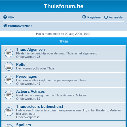
Thuisforum.be
V&A
Registreer
Aanmelden
Forumoverzicht
Het is momenteel zo 09 aug 2026, 10:10
Thuis
Thuis Algemeen
Plaats hier je berichtje over de soap Thuis in het algemeen.
Onderwerpen:
28
Polls
Hier komen polls over Thuis.
Personages
Hier kan je alles kwijt over de personages uit Thuis.
Onderwerpen:
49
Acteurs/Actrices
Geef hier je mening over de Thuis-Acteurs/Actrices.
Onderwerpen:
39
Thuis-acteurs buitenshuis!
Heb je een Thuis-acteur zien meespelen in een film, in het theater,... Vertel er
hier alles over!
Onderwerpen:
20
Spoilers