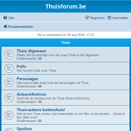
Thuisforum.be
V&A
Registreer
Aanmelden
Forumoverzicht
Het is momenteel do 06 aug 2026, 17:21
Thuis
Thuis Algemeen
Plaats hier je berichtje over de soap Thuis in het algemeen.
Onderwerpen:
28
Polls
Hier komen polls over Thuis.
Personages
Hier kan je alles kwijt over de personages uit Thuis.
Onderwerpen:
49
Acteurs/Actrices
Geef hier je mening over de Thuis-Acteurs/Actrices.
Onderwerpen:
39
Thuis-acteurs buitenshuis!
Heb je een Thuis-acteur zien meespelen in een film, in het theater,... Vertel er
hier alles over!
Onderwerpen:
20
Spoilers