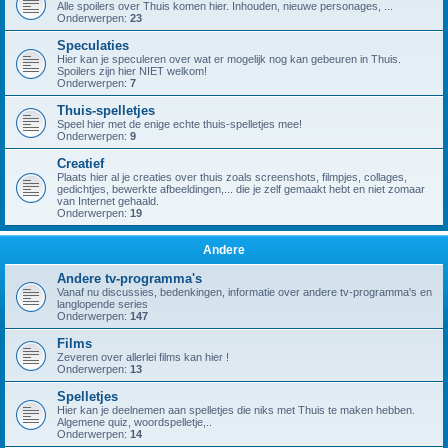
Alle spoilers over Thuis komen hier. Inhouden, nieuwe personages, ...
Onderwerpen:
23
Speculaties
Hier kan je speculeren over wat er mogelijk nog kan gebeuren in Thuis.
Spoilers zijn hier NIET welkom!
Onderwerpen:
7
Thuis-spelletjes
Speel hier met de enige echte thuis-spelletjes mee!
Onderwerpen:
9
Creatief
Plaats hier al je creaties over thuis zoals screenshots, filmpjes, collages,
gedichtjes, bewerkte afbeeldingen,... die je zelf gemaakt hebt en niet zomaar
van Internet gehaald.
Onderwerpen:
19
Andere
Andere tv-programma's
Vanaf nu discussies, bedenkingen, informatie over andere tv-programma's en
langlopende series
Onderwerpen:
147
Films
Zeveren over allerlei films kan hier !
Onderwerpen:
13
Spelletjes
Hier kan je deelnemen aan spelletjes die niks met Thuis te maken hebben.
Algemene quiz, woordspelletje,..
Onderwerpen:
14