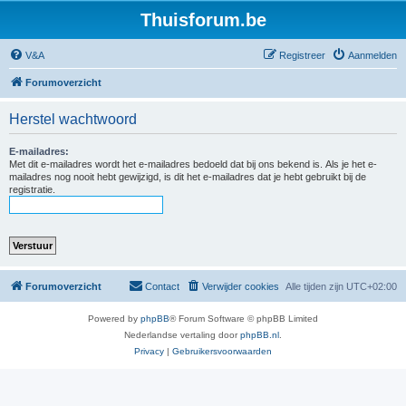
Thuisforum.be
V&A
Registreer
Aanmelden
Forumoverzicht
Herstel wachtwoord
E-mailadres:
Met dit e-mailadres wordt het e-mailadres bedoeld dat bij ons bekend is. Als je het e-
mailadres nog nooit hebt gewijzigd, is dit het e-mailadres dat je hebt gebruikt bij de
registratie.
Forumoverzicht
Contact
Verwijder cookies
Alle tijden zijn
UTC+02:00
Powered by
phpBB
® Forum Software © phpBB Limited
Nederlandse vertaling door
phpBB.nl
.
Privacy
|
Gebruikersvoorwaarden