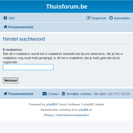
Thuisforum.be
V&A
Registreer
Aanmelden
Forumoverzicht
Herstel wachtwoord
E-mailadres:
Met dit e-mailadres wordt het e-mailadres bedoeld dat bij ons bekend is. Als je het e-
mailadres nog nooit hebt gewijzigd, is dit het e-mailadres dat je hebt gebruikt bij de
registratie.
Forumoverzicht
Contact
Verwijder cookies
Alle tijden zijn
UTC+02:00
Powered by
phpBB
® Forum Software © phpBB Limited
Nederlandse vertaling door
phpBB.nl
.
Privacy
|
Gebruikersvoorwaarden