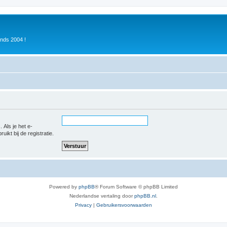
inds 2004 !
 Als je het e-
uikt bij de registratie.
Powered by
phpBB
® Forum Software © phpBB Limited
Nederlandse vertaling door
phpBB.nl
.
Privacy
|
Gebruikersvoorwaarden