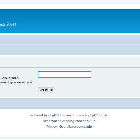
inds 2004 !
 Als je het e-
uikt bij de registratie.
Powered by
phpBB
® Forum Software © phpBB Limited
Nederlandse vertaling door
phpBB.nl
.
Privacy
|
Gebruikersvoorwaarden