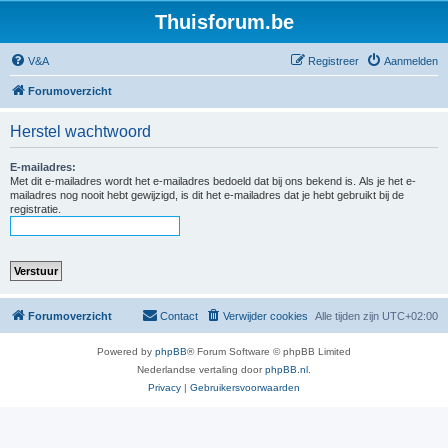
Thuisforum.be
V&A
Registreer
Aanmelden
Forumoverzicht
Herstel wachtwoord
E-mailadres:
Met dit e-mailadres wordt het e-mailadres bedoeld dat bij ons bekend is. Als je het e-
mailadres nog nooit hebt gewijzigd, is dit het e-mailadres dat je hebt gebruikt bij de
registratie.
Forumoverzicht
Contact
Verwijder cookies
Alle tijden zijn
UTC+02:00
Powered by
phpBB
® Forum Software © phpBB Limited
Nederlandse vertaling door
phpBB.nl
.
Privacy
|
Gebruikersvoorwaarden