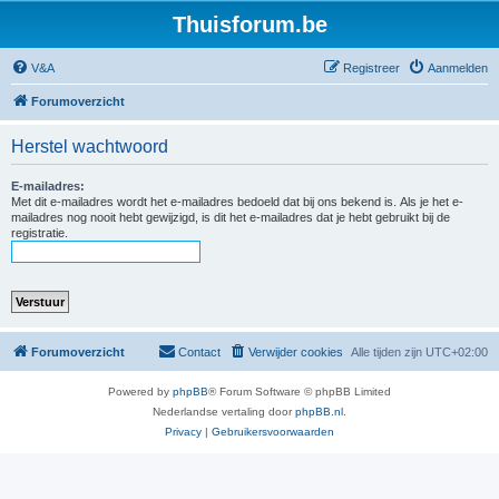
Thuisforum.be
V&A
Registreer
Aanmelden
Forumoverzicht
Herstel wachtwoord
E-mailadres:
Met dit e-mailadres wordt het e-mailadres bedoeld dat bij ons bekend is. Als je het e-
mailadres nog nooit hebt gewijzigd, is dit het e-mailadres dat je hebt gebruikt bij de
registratie.
Forumoverzicht
Contact
Verwijder cookies
Alle tijden zijn
UTC+02:00
Powered by
phpBB
® Forum Software © phpBB Limited
Nederlandse vertaling door
phpBB.nl
.
Privacy
|
Gebruikersvoorwaarden