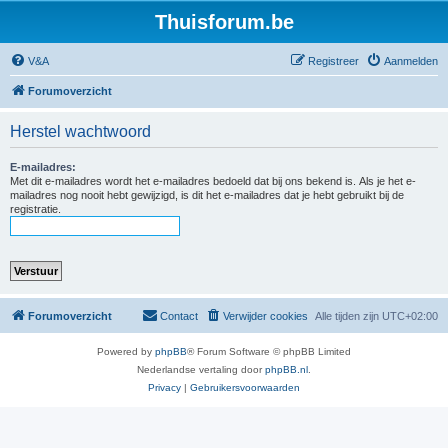
Thuisforum.be
V&A
Registreer
Aanmelden
Forumoverzicht
Herstel wachtwoord
E-mailadres:
Met dit e-mailadres wordt het e-mailadres bedoeld dat bij ons bekend is. Als je het e-
mailadres nog nooit hebt gewijzigd, is dit het e-mailadres dat je hebt gebruikt bij de
registratie.
Forumoverzicht
Contact
Verwijder cookies
Alle tijden zijn
UTC+02:00
Powered by
phpBB
® Forum Software © phpBB Limited
Nederlandse vertaling door
phpBB.nl
.
Privacy
|
Gebruikersvoorwaarden