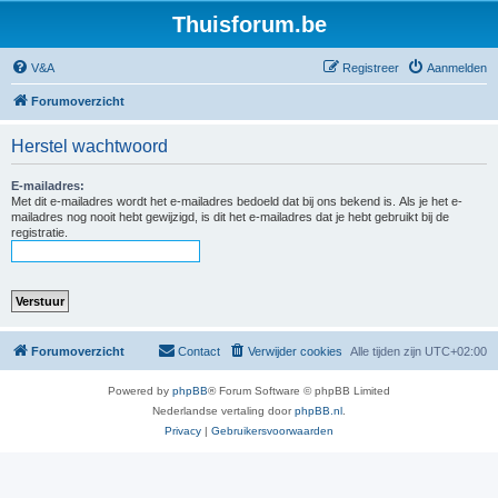
Thuisforum.be
V&A
Registreer
Aanmelden
Forumoverzicht
Herstel wachtwoord
E-mailadres:
Met dit e-mailadres wordt het e-mailadres bedoeld dat bij ons bekend is. Als je het e-
mailadres nog nooit hebt gewijzigd, is dit het e-mailadres dat je hebt gebruikt bij de
registratie.
Forumoverzicht
Contact
Verwijder cookies
Alle tijden zijn
UTC+02:00
Powered by
phpBB
® Forum Software © phpBB Limited
Nederlandse vertaling door
phpBB.nl
.
Privacy
|
Gebruikersvoorwaarden