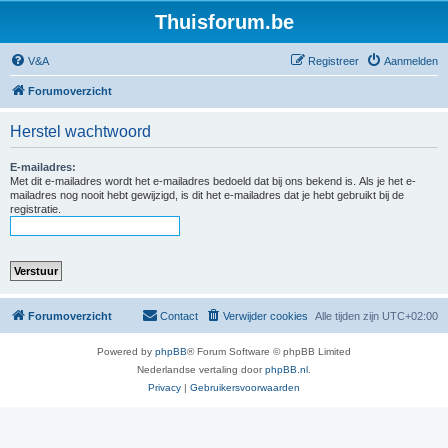
Thuisforum.be
V&A
Registreer
Aanmelden
Forumoverzicht
Herstel wachtwoord
E-mailadres:
Met dit e-mailadres wordt het e-mailadres bedoeld dat bij ons bekend is. Als je het e-
mailadres nog nooit hebt gewijzigd, is dit het e-mailadres dat je hebt gebruikt bij de
registratie.
Forumoverzicht
Contact
Verwijder cookies
Alle tijden zijn
UTC+02:00
Powered by
phpBB
® Forum Software © phpBB Limited
Nederlandse vertaling door
phpBB.nl
.
Privacy
|
Gebruikersvoorwaarden