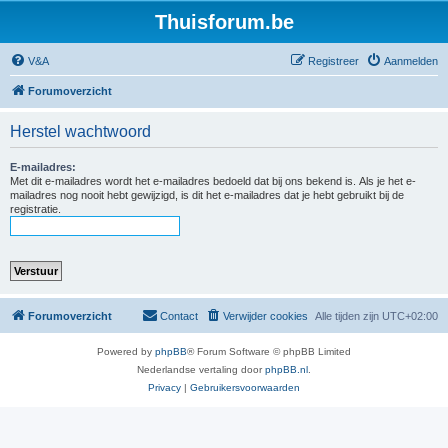
Thuisforum.be
V&A
Registreer
Aanmelden
Forumoverzicht
Herstel wachtwoord
E-mailadres:
Met dit e-mailadres wordt het e-mailadres bedoeld dat bij ons bekend is. Als je het e-
mailadres nog nooit hebt gewijzigd, is dit het e-mailadres dat je hebt gebruikt bij de
registratie.
Forumoverzicht
Contact
Verwijder cookies
Alle tijden zijn
UTC+02:00
Powered by
phpBB
® Forum Software © phpBB Limited
Nederlandse vertaling door
phpBB.nl
.
Privacy
|
Gebruikersvoorwaarden