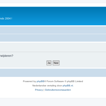
inds 2004 !
erwijderen?
Powered by
phpBB
® Forum Software © phpBB Limited
Nederlandse vertaling door
phpBB.nl
.
Privacy
|
Gebruikersvoorwaarden