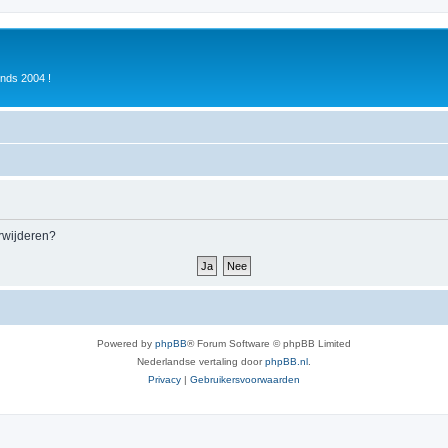
inds 2004 !
erwijderen?
Powered by
phpBB
® Forum Software © phpBB Limited
Nederlandse vertaling door
phpBB.nl
.
Privacy
|
Gebruikersvoorwaarden