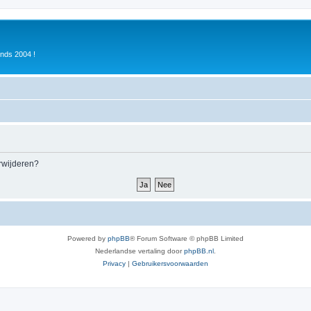
inds 2004 !
erwijderen?
Powered by
phpBB
® Forum Software © phpBB Limited
Nederlandse vertaling door
phpBB.nl
.
Privacy
|
Gebruikersvoorwaarden