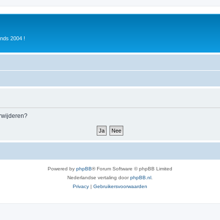
inds 2004 !
erwijderen?
Powered by
phpBB
® Forum Software © phpBB Limited
Nederlandse vertaling door
phpBB.nl
.
Privacy
|
Gebruikersvoorwaarden