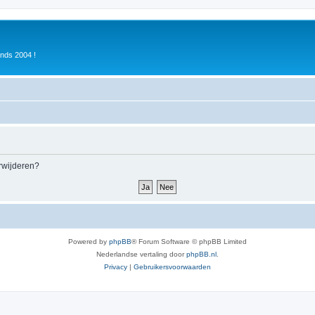
inds 2004 !
erwijderen?
Powered by
phpBB
® Forum Software © phpBB Limited
Nederlandse vertaling door
phpBB.nl
.
Privacy
|
Gebruikersvoorwaarden