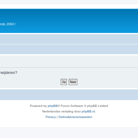
inds 2004 !
erwijderen?
Powered by
phpBB
® Forum Software © phpBB Limited
Nederlandse vertaling door
phpBB.nl
.
Privacy
|
Gebruikersvoorwaarden