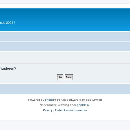
inds 2004 !
erwijderen?
Powered by
phpBB
® Forum Software © phpBB Limited
Nederlandse vertaling door
phpBB.nl
.
Privacy
|
Gebruikersvoorwaarden