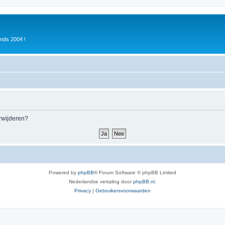
inds 2004 !
erwijderen?
Powered by
phpBB
® Forum Software © phpBB Limited
Nederlandse vertaling door
phpBB.nl
.
Privacy
|
Gebruikersvoorwaarden