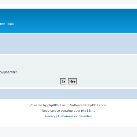
inds 2004 !
erwijderen?
Powered by
phpBB
® Forum Software © phpBB Limited
Nederlandse vertaling door
phpBB.nl
.
Privacy
|
Gebruikersvoorwaarden