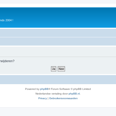
inds 2004 !
erwijderen?
Powered by
phpBB
® Forum Software © phpBB Limited
Nederlandse vertaling door
phpBB.nl
.
Privacy
|
Gebruikersvoorwaarden