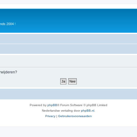
inds 2004 !
erwijderen?
Powered by
phpBB
® Forum Software © phpBB Limited
Nederlandse vertaling door
phpBB.nl
.
Privacy
|
Gebruikersvoorwaarden