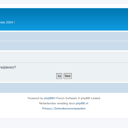
inds 2004 !
erwijderen?
Powered by
phpBB
® Forum Software © phpBB Limited
Nederlandse vertaling door
phpBB.nl
.
Privacy
|
Gebruikersvoorwaarden