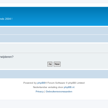
inds 2004 !
erwijderen?
Powered by
phpBB
® Forum Software © phpBB Limited
Nederlandse vertaling door
phpBB.nl
.
Privacy
|
Gebruikersvoorwaarden