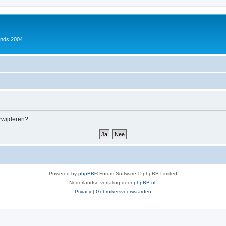
inds 2004 !
erwijderen?
Powered by
phpBB
® Forum Software © phpBB Limited
Nederlandse vertaling door
phpBB.nl
.
Privacy
|
Gebruikersvoorwaarden