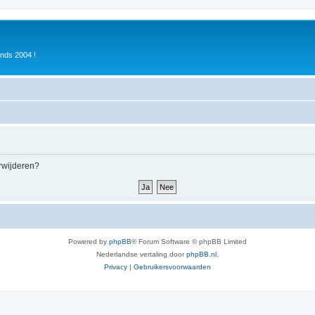
inds 2004 !
erwijderen?
Powered by
phpBB
® Forum Software © phpBB Limited
Nederlandse vertaling door
phpBB.nl
.
Privacy
|
Gebruikersvoorwaarden