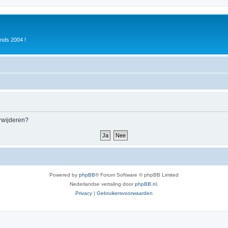
inds 2004 !
erwijderen?
Powered by
phpBB
® Forum Software © phpBB Limited
Nederlandse vertaling door
phpBB.nl
.
Privacy
|
Gebruikersvoorwaarden