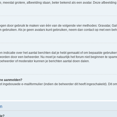
e, meestal grotere, afbeelding staan, beter bekend als een avatar. Deze afbeelding 
oegen door gebruik te maken van één van de volgende vier methodes: Gravatar, Gale
n gebruiken. Als je geen avatars kunt gebruiken, neem dan contact op met een beh
indicatie over het aantal berchten dat je hebt gemaakt of om bepaalde gebruikers 
d worden door een beheerder. Nu moet je natuurlijk het forum niet beginnen te sp
en beheerder of moderator kunnen je berichten aantal doen dalen.
k me aanmelden?
t ingebouwde e-mailformulier (indien de beheerder dit heeft ingeschakeld). Dit o
en
ie?