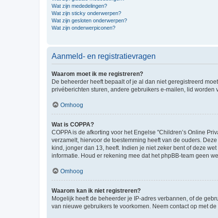
Wat zijn mededelingen?
Wat zijn sticky onderwerpen?
Wat zijn gesloten onderwerpen?
Wat zijn onderwerpiconen?
Aanmeld- en registratievragen
Waarom moet ik me registreren?
De beheerder heeft bepaalt of je al dan niet geregistreerd moet
privéberichten sturen, andere gebruikers e-mailen, lid worden
Omhoog
Wat is COPPA?
COPPA is de afkorting voor het Engelse "Children’s Online Priv
verzamelt, hiervoor de toestemming heeft van de ouders. Deze
kind, jonger dan 13, heeft. Indien je niet zeker bent of deze w
informatie. Houd er rekening mee dat het phpBB-team geen wette
Omhoog
Waarom kan ik niet registreren?
Mogelijk heeft de beheerder je IP-adres verbannen, of de gebru
van nieuwe gebruikers te voorkomen. Neem contact op met de 