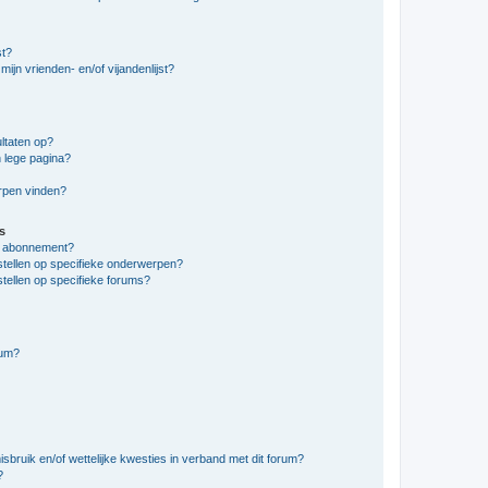
st?
ijn vrienden- en/of vijandenlijst?
ltaten op?
 lege pagina?
erpen vinden?
s
en abonnement?
stellen op specifieke onderwerpen?
tellen op specifieke forums?
rum?
bruik en/of wettelijke kwesties in verband met dit forum?
?