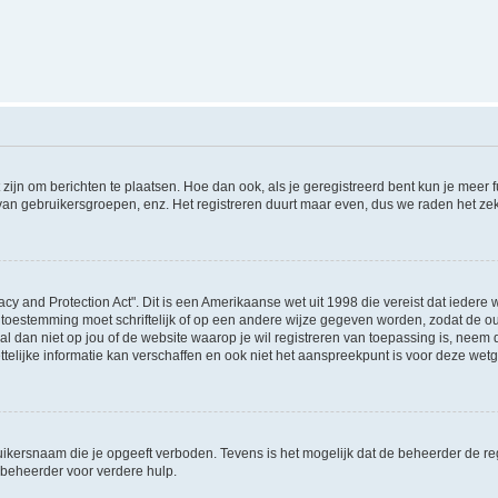
 zijn om berichten te plaatsen. Hoe dan ook, als je geregistreerd bent kun je meer
 van gebruikersgroepen, enz. Het registreren duurt maar even, dus we raden het ze
acy and Protection Act". Dit is een Amerikaanse wet uit 1998 die vereist dat ieder
 toestemming moet schriftelijk of op een andere wijze gegeven worden, zodat de 
et al dan niet op jou of de website waarop je wil registreren van toepassing is, nee
lijke informatie kan verschaffen en ook niet het aanspreekpunt is voor deze wetge
ikersnaam die je opgeeft verboden. Tevens is het mogelijk dat de beheerder de regi
beheerder voor verdere hulp.