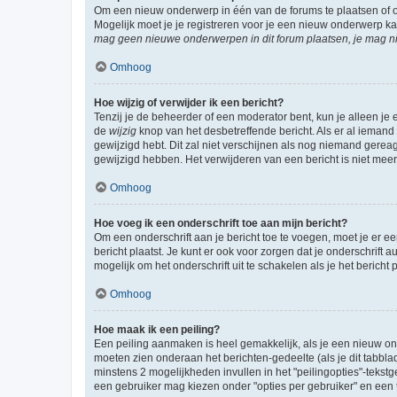
Om een nieuw onderwerp in één van de forums te plaatsen of 
Mogelijk moet je je registreren voor je een nieuw onderwerp k
mag geen nieuwe onderwerpen in dit forum plaatsen, je mag ni
Omhoog
Hoe wijzig of verwijder ik een bericht?
Tenzij je de beheerder of een moderator bent, kun je alleen je 
de
wijzig
knop van het desbetreffende bericht. Als er al iemand o
gewijzigd hebt. Dit zal niet verschijnen als nog niemand gere
gewijzigd hebben. Het verwijderen van een bericht is niet mee
Omhoog
Hoe voeg ik een onderschrift toe aan mijn bericht?
Om een onderschrift aan je bericht toe te voegen, moet je er ee
bericht plaatst. Je kunt er ook voor zorgen dat je onderschrift 
mogelijk om het onderschrift uit te schakelen als je het bericht p
Omhoog
Hoe maak ik een peiling?
Een peiling aanmaken is heel gemakkelijk, als je een nieuw ond
moeten zien onderaan het berichten-gedeelte (als je dit tabblad 
minstens 2 mogelijkheden invullen in het "peilingopties"-tekstg
een gebruiker mag kiezen onder "opties per gebruiker" en een ti