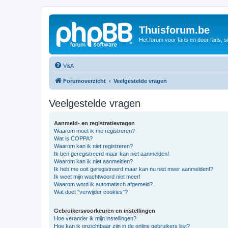
Thuisforum.be
Het forum voor fans en door fans, s
V&A
Forumoverzicht
Veelgestelde vragen
Veelgestelde vragen
Aanmeld- en registratievragen
Waarom moet ik me registreren?
Wat is COPPA?
Waarom kan ik niet registreren?
Ik ben geregistreerd maar kan niet aanmelden!
Waarom kan ik niet aanmelden?
Ik heb me ooit geregistreerd maar kan nu niet meer aanmelden!?
Ik weet mijn wachtwoord niet meer!
Waarom word ik automatisch afgemeld?
Wat doet "verwijder cookies"?
Gebruikersvoorkeuren en instellingen
Hoe verander ik mijn instellingen?
Hoe kan ik onzichtbaar zijn in de online gebruikers lijst?