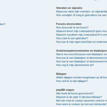
Vrienden en vijanden
Waarvoor dient mijn vrienden- en vijandenlij
Hoe verwijder of voeg ik gebruikers toe aan m
Forums doorzoeken
lden?
Hoe doorzoek ik het forum?
Waarom levert mijn zoekopdracht geen resu
Waarom resulteert mijn zoekopdracht in een
Hoe zoek ik een gebruiker?
Hoe kan ik mijn eigen berichten en onderw
Onderwerpabonnementen en bladwijzer
Wat is het verschil tussen een bladwijzer 
Hoe kan ik een bladwijzer of abonnement in
Hoe kan ik een bladwijzer of abonnement ins
Hoe zeg ik mijn abonnement op?
Bijlagen
Welke bijlagen worden toegestaan op dit fo
Hoe vind ik al mijn bijlagen?
phpBB vragen
Wie heeft dit forum geschreven?
Waarom is de optie X niet beschikbaar?
Met wie moet ik contact opnemen omtrent mis
Hoe neem ik contact op met een beheerder