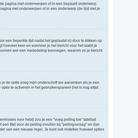
l de pagina met onderwerpen of in een bepaald onderwerp.
 pagina met onderwerpen of in een onderwerp (de lijst met
je
r een beperkte tijd nadat het geplaatst is) door te klikken op
gt hoeveel keer en wanneer je het bericht voor het laatst je
Zij kunnen wel een mededeling toevoegen, waarom ze je bericht
n je de optie
voeg mijn onderschrift toe
aanvinken als je een
optie te activeren in het gebruikerspaneel (het is nog altijd
rmissies voor hebt) zou je een "voeg peiling toe" tabblad
een titel voor de peiling invullen bij "peilingsvraag" en dan
ddel van een nieuwe regel. Je kunt ook instellen hoeveel opties