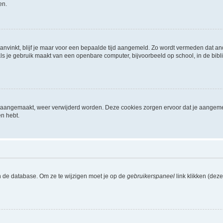
en.
aanvinkt, blijf je maar voor een bepaalde tijd aangemeld. Zo wordt vermeden dat a
ls je gebruik maakt van een openbare computer, bijvoorbeeld op school, in de biblio
ijn aangemaakt, weer verwijderd worden. Deze cookies zorgen ervoor dat je aangem
en hebt.
n de database. Om ze te wijzigen moet je op de
gebruikerspaneel
link klikken (dez