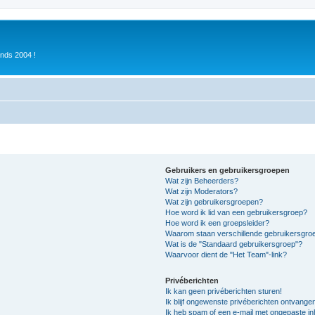
inds 2004 !
Gebruikers en gebruikersgroepen
Wat zijn Beheerders?
Wat zijn Moderators?
Wat zijn gebruikersgroepen?
Hoe word ik lid van een gebruikersgroep?
Hoe word ik een groepsleider?
Waarom staan verschillende gebruikersgroe
Wat is de "Standaard gebruikersgroep"?
Waarvoor dient de "Het Team"-link?
Privéberichten
Ik kan geen privéberichten sturen!
Ik blijf ongewenste privéberichten ontvange
Ik heb spam of een e-mail met ongepaste i