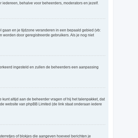
voor iedereen, behalve voor beheerders, moderators en jezelf.
eel gaan en je tijdzone veranderen in een bepaald gebied (vb:
 worden door geregistreerde gebruikers. Als je nog niet
er verkeerd ingesteld en zullen de beheerders een aanpassing
 kunt altijd aan de beheerder vragen of hij het talenpakket, dat
p de website van phpBB Limited (de link staat onderaan iedere
sterretjes of blokjes die aangeven hoeveel berichten je