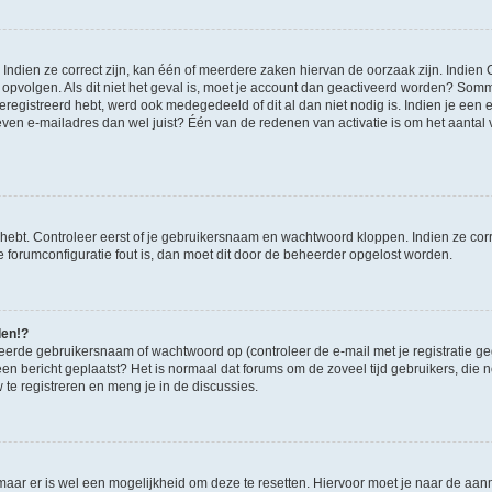
ndien ze correct zijn, kan één of meerdere zaken hiervan de oorzaak zijn. Indien C
es opvolgen. Als dit niet het geval is, moet je account dan geactiveerd worden? S
geregistreerd hebt, werd ook medegedeeld of dit al dan niet nodig is. Indien je een
ven e-mailadres dan wel juist? Één van de redenen van activatie is om het aantal va
 hebt. Controleer eerst of je gebruikersnaam en wachtwoord kloppen. Indien ze cor
 de forumconfiguratie fout is, dan moet dit door de beheerder opgelost worden.
den!?
eerde gebruikersnaam of wachtwoord op (controleer de e-mail met je registratie g
it een bericht geplaatst? Het is normaal dat forums om de zoveel tijd gebruikers, di
e registreren en meng je in de discussies.
 maar er is wel een mogelijkheid om deze te resetten. Hiervoor moet je naar de a