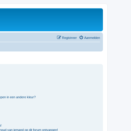
Registreer
Aanmelden
pen in een andere kleur?
n!
nhoud van iemand op dit forum ontvangen!