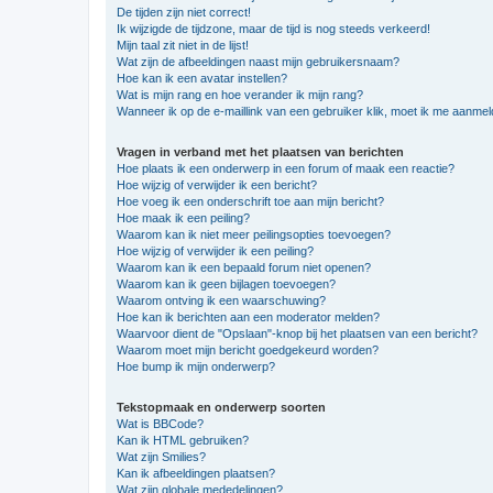
De tijden zijn niet correct!
Ik wijzigde de tijdzone, maar de tijd is nog steeds verkeerd!
Mijn taal zit niet in de lijst!
Wat zijn de afbeeldingen naast mijn gebruikersnaam?
Hoe kan ik een avatar instellen?
Wat is mijn rang en hoe verander ik mijn rang?
Wanneer ik op de e-maillink van een gebruiker klik, moet ik me aanme
Vragen in verband met het plaatsen van berichten
Hoe plaats ik een onderwerp in een forum of maak een reactie?
Hoe wijzig of verwijder ik een bericht?
Hoe voeg ik een onderschrift toe aan mijn bericht?
Hoe maak ik een peiling?
Waarom kan ik niet meer peilingsopties toevoegen?
Hoe wijzig of verwijder ik een peiling?
Waarom kan ik een bepaald forum niet openen?
Waarom kan ik geen bijlagen toevoegen?
Waarom ontving ik een waarschuwing?
Hoe kan ik berichten aan een moderator melden?
Waarvoor dient de "Opslaan"-knop bij het plaatsen van een bericht?
Waarom moet mijn bericht goedgekeurd worden?
Hoe bump ik mijn onderwerp?
Tekstopmaak en onderwerp soorten
Wat is BBCode?
Kan ik HTML gebruiken?
Wat zijn Smilies?
Kan ik afbeeldingen plaatsen?
Wat zijn globale mededelingen?