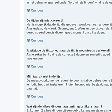
In het gebruikerspaneel onder "foruminstellingen", vind je de o
Omhoog
De tijden zijn niet correct!
Het is mogelijk dat de tijd die gegeven wordt van een andere ti
Amsterdam, New York, Sydney, enz.). Wees er bewust van dat he
geregistreerd bent is dit een goed moment om dit te doen.
Omhoog
Ik wijzigde de tijdzone, maar de tijd is nog steeds verkeerd!
Als je zeker bent dat je de correcte tijdzone en zomertijd goed
moeten doen.
Omhoog
Mijn taal zit niet in de lijst!
De meest voorkomende reden hiervoor is dat de beheerder je taal 
je nodig hebt, wil installeren. Indien het nog niet bestaat, m
pagina).
Omhoog
Wat zijn de afbeeldingen naast mijn gebruikersnaam?
Er kunnen 2 afbeeldingen bij een gebruikersnaam staan als je be