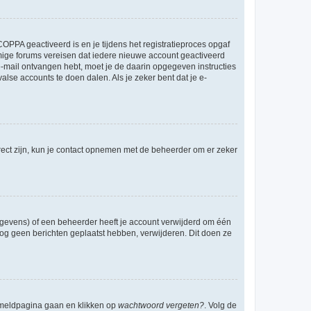
OPPA geactiveerd is en je tijdens het registratieproces opgaf
ommige forums vereisen dat iedere nieuwe account geactiveerd
 e-mail ontvangen hebt, moet je de daarin opgegeven instructies
lse accounts te doen dalen. Als je zeker bent dat je e-
rect zijn, kun je contact opnemen met de beheerder om er zeker
egevens) of een beheerder heeft je account verwijderd om één
e nog geen berichten geplaatst hebben, verwijderen. Dit doen ze
anmeldpagina gaan en klikken op
wachtwoord vergeten?
. Volg de