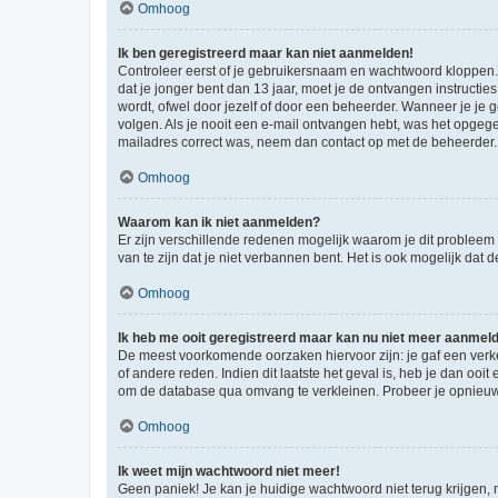
Omhoog
Ik ben geregistreerd maar kan niet aanmelden!
Controleer eerst of je gebruikersnaam en wachtwoord kloppen. I
dat je jonger bent dan 13 jaar, moet je de ontvangen instructi
wordt, ofwel door jezelf of door een beheerder. Wanneer je je 
volgen. Als je nooit een e-mail ontvangen hebt, was het opgege
mailadres correct was, neem dan contact op met de beheerder.
Omhoog
Waarom kan ik niet aanmelden?
Er zijn verschillende redenen mogelijk waarom je dit probleem
van te zijn dat je niet verbannen bent. Het is ook mogelijk dat
Omhoog
Ik heb me ooit geregistreerd maar kan nu niet meer aanmel
De meest voorkomende oorzaken hiervoor zijn: je gaf een verk
of andere reden. Indien dit laatste het geval is, heb je dan oo
om de database qua omvang te verkleinen. Probeer je opnieuw t
Omhoog
Ik weet mijn wachtwoord niet meer!
Geen paniek! Je kan je huidige wachtwoord niet terug krijgen,