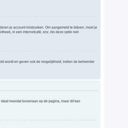
nderen je account misbruiken. Om aangemeld te blijven, moet je
theek, in een internetcafé, enz. Als deze optie niet
eld wordt en geven ook de mogelijkheid, indien de beheerder
e staat meestal bovenaan op de pagina, maar dit kan