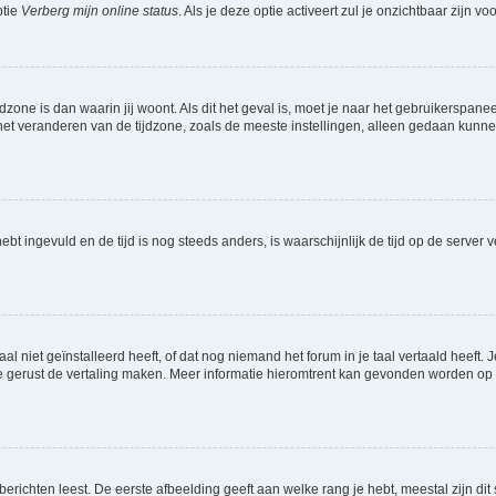
ptie
Verberg mijn online status
. Als je deze optie activeert zul je onzichtbaar zijn 
jdzone is dan waarin jij woont. Als dit het geval is, moet je naar het gebruikerspan
t veranderen van de tijdzone, zoals de meeste instellingen, alleen gedaan kunnen
 hebt ingevuld en de tijd is nog steeds anders, is waarschijnlijk de tijd op de serv
niet geïnstalleerd heeft, of dat nog niemand het forum in je taal vertaald heeft. Je
ag je gerust de vertaling maken. Meer informatie hieromtrent kan gevonden worden o
richten leest. De eerste afbeelding geeft aan welke rang je hebt, meestal zijn dit 