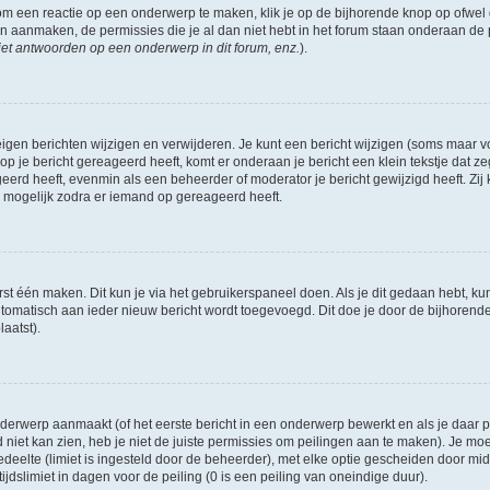
om een reactie op een onderwerp te maken, klik je op de bijhorende knop op ofwe
an aanmaken, de permissies die je al dan niet hebt in het forum staan onderaan de
et antwoorden op een onderwerp in dit forum, enz.
).
eigen berichten wijzigen en verwijderen. Je kunt een bericht wijzigen (soms maar voo
p je bericht gereageerd heeft, komt er onderaan je bericht een klein tekstje dat ze
ageerd heeft, evenmin als een beheerder of moderator je bericht gewijzigd heeft. 
r mogelijk zodra er iemand op gereageerd heeft.
rst één maken. Dit kun je via het gebruikerspaneel doen. Als je dit gedaan hebt, ku
automatisch aan ieder nieuw bericht wordt toegevoegd. Dit doe je door de bijhorende 
laatst).
erwerp aanmaakt (of het eerste bericht in een onderwerp bewerkt en als je daar pe
niet kan zien, heb je niet de juiste permissies om peilingen aan te maken). Je moet 
edeelte (limiet is ingesteld door de beheerder), met elke optie gescheiden door mi
jdslimiet in dagen voor de peiling (0 is een peiling van oneindige duur).