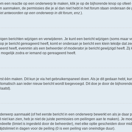
om een reactie op een onderwerp te maken, klik je op de bijhorende knop op ofwe
an aanmaken, de permissies die je al dan niet hebt in het forum staan onderaan de
et antwoorden op een onderwerp in dit forum, enz.
).
eigen berichten wijzigen en verwijderen. Je kunt een bericht wijzigen (soms maar voo
p je bericht gereageerd heeft, komt er onderaan je bericht een klein tekstje dat ze
ageerd heeft, evenmin als een beheerder of moderator je bericht gewijzigd heeft. 
r mogelijk zodra er iemand op gereageerd heeft.
rst één maken. Dit kun je via het gebruikerspaneel doen. Als je dit gedaan hebt, ku
automatisch aan ieder nieuw bericht wordt toegevoegd. Dit doe je door de bijhorende 
laatst).
erwerp aanmaakt (of het eerste bericht in een onderwerp bewerkt en als je daar pe
niet kan zien, heb je niet de juiste permissies om peilingen aan te maken). Je moet 
edeelte (limiet is ingesteld door de beheerder), met elke optie gescheiden door mi
jdslimiet in dagen voor de peiling (0 is een peiling van oneindige duur).