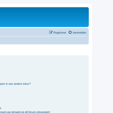
Registreer
Aanmelden
pen in een andere kleur?
n!
nhoud van iemand op dit forum ontvangen!