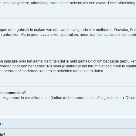
e, meestal grotere, afbeelding staan, beter bekend als een avatar. Deze afbeelding 
oegen door gebruik te maken van één van de volgende vier methodes: Gravatar, Gale
n gebruiken. Als je geen avatars kunt gebruiken, neem dan contact op met een beh
indicatie over het aantal berchten dat je hebt gemaakt of om bepaalde gebruikers 
d worden door een beheerder. Nu moet je natuurlijk het forum niet beginnen te sp
en beheerder of moderator kunnen je berichten aantal doen dalen.
k me aanmelden?
t ingebouwde e-mailformulier (indien de beheerder dit heeft ingeschakeld). Dit o
en
ie?