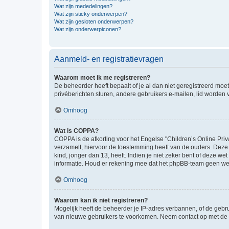
Wat zijn mededelingen?
Wat zijn sticky onderwerpen?
Wat zijn gesloten onderwerpen?
Wat zijn onderwerpiconen?
Aanmeld- en registratievragen
Waarom moet ik me registreren?
De beheerder heeft bepaalt of je al dan niet geregistreerd moet
privéberichten sturen, andere gebruikers e-mailen, lid worden
Omhoog
Wat is COPPA?
COPPA is de afkorting voor het Engelse "Children’s Online Priv
verzamelt, hiervoor de toestemming heeft van de ouders. Deze
kind, jonger dan 13, heeft. Indien je niet zeker bent of deze w
informatie. Houd er rekening mee dat het phpBB-team geen wette
Omhoog
Waarom kan ik niet registreren?
Mogelijk heeft de beheerder je IP-adres verbannen, of de gebru
van nieuwe gebruikers te voorkomen. Neem contact op met de 