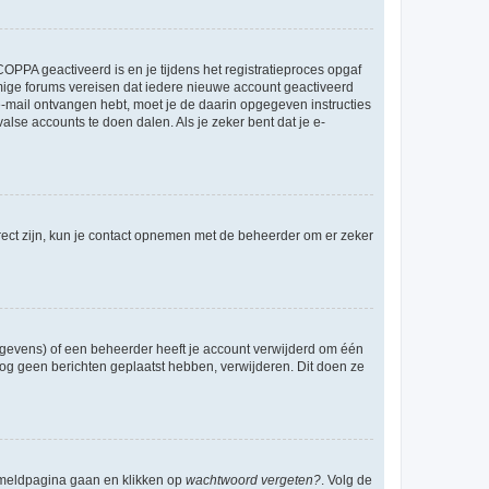
OPPA geactiveerd is en je tijdens het registratieproces opgaf
ommige forums vereisen dat iedere nieuwe account geactiveerd
 e-mail ontvangen hebt, moet je de daarin opgegeven instructies
lse accounts te doen dalen. Als je zeker bent dat je e-
rect zijn, kun je contact opnemen met de beheerder om er zeker
egevens) of een beheerder heeft je account verwijderd om één
e nog geen berichten geplaatst hebben, verwijderen. Dit doen ze
anmeldpagina gaan en klikken op
wachtwoord vergeten?
. Volg de