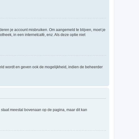
nderen je account misbruiken. Om aangemeld te blijven, moet je
theek, in een internetcafé, enz. Als deze optie niet
eld wordt en geven ook de mogelijkheid, indien de beheerder
e staat meestal bovenaan op de pagina, maar dit kan