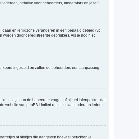
voor iedereen, behalve voor beheerders, moderators en jezelf.
eel gaan en je tijdzone veranderen in een bepaald gebied (vb:
 worden door geregistreerde gebruikers. Als je nog niet
er verkeerd ingesteld en zullen de beheerders een aanpassing
 kunt altijd aan de beheerder vragen of hij het talenpakket, dat
p de website van phpBB Limited (de link staat onderaan iedere
sterretjes of blokjes die aangeven hoeveel berichten je