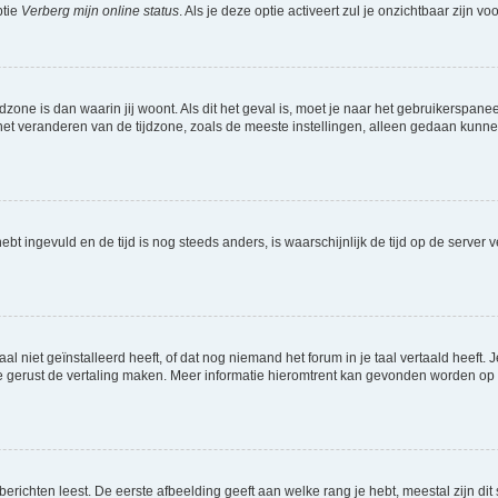
ptie
Verberg mijn online status
. Als je deze optie activeert zul je onzichtbaar zijn 
jdzone is dan waarin jij woont. Als dit het geval is, moet je naar het gebruikerspan
t veranderen van de tijdzone, zoals de meeste instellingen, alleen gedaan kunnen
 hebt ingevuld en de tijd is nog steeds anders, is waarschijnlijk de tijd op de serv
niet geïnstalleerd heeft, of dat nog niemand het forum in je taal vertaald heeft. Je
ag je gerust de vertaling maken. Meer informatie hieromtrent kan gevonden worden o
richten leest. De eerste afbeelding geeft aan welke rang je hebt, meestal zijn dit 