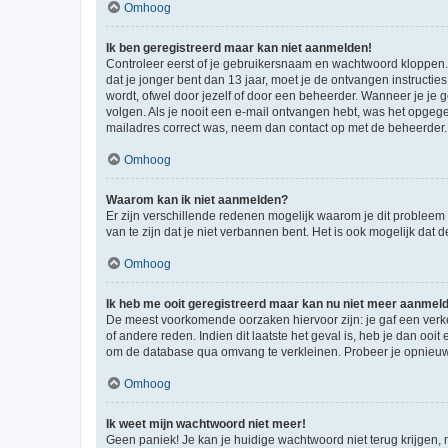
Omhoog
Ik ben geregistreerd maar kan niet aanmelden!
Controleer eerst of je gebruikersnaam en wachtwoord kloppen. I
dat je jonger bent dan 13 jaar, moet je de ontvangen instructi
wordt, ofwel door jezelf of door een beheerder. Wanneer je je 
volgen. Als je nooit een e-mail ontvangen hebt, was het opgege
mailadres correct was, neem dan contact op met de beheerder.
Omhoog
Waarom kan ik niet aanmelden?
Er zijn verschillende redenen mogelijk waarom je dit probleem
van te zijn dat je niet verbannen bent. Het is ook mogelijk dat
Omhoog
Ik heb me ooit geregistreerd maar kan nu niet meer aanmel
De meest voorkomende oorzaken hiervoor zijn: je gaf een verk
of andere reden. Indien dit laatste het geval is, heb je dan oo
om de database qua omvang te verkleinen. Probeer je opnieuw t
Omhoog
Ik weet mijn wachtwoord niet meer!
Geen paniek! Je kan je huidige wachtwoord niet terug krijgen,