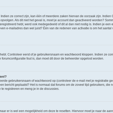
ndien ze correct zijn, kan één of meerdere zaken hiervan de oorzaak zijn. Indien C
es opvolgen. Als dit niet het geval is, moet je account dan geactiveerd worden? S
geregistreerd hebt, werd ook medegedeeld of dit al dan niet nodig is. Indien je een
ven e-mailadres dan wel juist? Één van de redenen van activatie is om het aantal va
 hebt. Controleer eerst of je gebruikersnaam en wachtwoord kloppen. Indien ze cor
 de forumconfiguratie fout is, dan moet dit door de beheerder opgelost worden.
den!?
eerde gebruikersnaam of wachtwoord op (controleer de e-mail met je registratie g
it een bericht geplaatst? Het is normaal dat forums om de zoveel tijd gebruikers, di
e registreren en meng je in de discussies.
 maar er is wel een mogelijkheid om deze te resetten. Hiervoor moet je naar de a