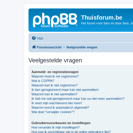
Thuisforum.be
Het forum voor fans en door fans, s
V&A
Forumoverzicht
Veelgestelde vragen
Veelgestelde vragen
Aanmeld- en registratievragen
Waarom moet ik me registreren?
Wat is COPPA?
Waarom kan ik niet registreren?
Ik ben geregistreerd maar kan niet aanmelden!
Waarom kan ik niet aanmelden?
Ik heb me ooit geregistreerd maar kan nu niet meer aanmelden!?
Ik weet mijn wachtwoord niet meer!
Waarom word ik automatisch afgemeld?
Wat doet "verwijder cookies"?
Gebruikersvoorkeuren en instellingen
Hoe verander ik mijn instellingen?
Hoe kan ik onzichtbaar zijn in de online gebruikers lijst?