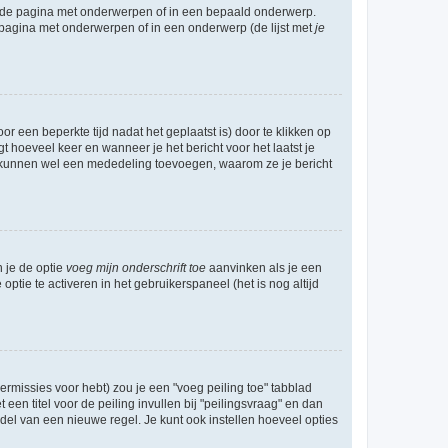
l de pagina met onderwerpen of in een bepaald onderwerp.
 pagina met onderwerpen of in een onderwerp (de lijst met
je
r een beperkte tijd nadat het geplaatst is) door te klikken op
gt hoeveel keer en wanneer je het bericht voor het laatst je
Zij kunnen wel een mededeling toevoegen, waarom ze je bericht
n je de optie
voeg mijn onderschrift toe
aanvinken als je een
optie te activeren in het gebruikerspaneel (het is nog altijd
rmissies voor hebt) zou je een "voeg peiling toe" tabblad
een titel voor de peiling invullen bij "peilingsvraag" en dan
ddel van een nieuwe regel. Je kunt ook instellen hoeveel opties