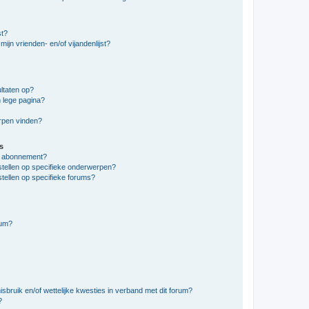
st?
ijn vrienden- en/of vijandenlijst?
ltaten op?
 lege pagina?
erpen vinden?
s
en abonnement?
stellen op specifieke onderwerpen?
tellen op specifieke forums?
rum?
bruik en/of wettelijke kwesties in verband met dit forum?
?