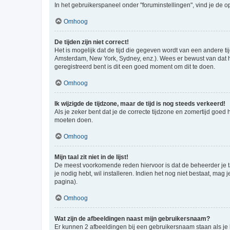
In het gebruikerspaneel onder "foruminstellingen", vind je de o
Omhoog
De tijden zijn niet correct!
Het is mogelijk dat de tijd die gegeven wordt van een andere ti
Amsterdam, New York, Sydney, enz.). Wees er bewust van dat he
geregistreerd bent is dit een goed moment om dit te doen.
Omhoog
Ik wijzigde de tijdzone, maar de tijd is nog steeds verkeerd!
Als je zeker bent dat je de correcte tijdzone en zomertijd goed
moeten doen.
Omhoog
Mijn taal zit niet in de lijst!
De meest voorkomende reden hiervoor is dat de beheerder je taal 
je nodig hebt, wil installeren. Indien het nog niet bestaat, m
pagina).
Omhoog
Wat zijn de afbeeldingen naast mijn gebruikersnaam?
Er kunnen 2 afbeeldingen bij een gebruikersnaam staan als je be