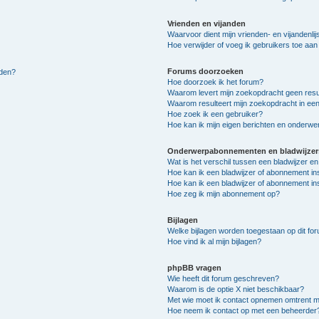
Vrienden en vijanden
Waarvoor dient mijn vrienden- en vijandenlij
Hoe verwijder of voeg ik gebruikers toe aan m
Forums doorzoeken
lden?
Hoe doorzoek ik het forum?
Waarom levert mijn zoekopdracht geen resu
Waarom resulteert mijn zoekopdracht in een
Hoe zoek ik een gebruiker?
Hoe kan ik mijn eigen berichten en onderw
Onderwerpabonnementen en bladwijzer
Wat is het verschil tussen een bladwijzer 
Hoe kan ik een bladwijzer of abonnement in
Hoe kan ik een bladwijzer of abonnement ins
Hoe zeg ik mijn abonnement op?
Bijlagen
Welke bijlagen worden toegestaan op dit fo
Hoe vind ik al mijn bijlagen?
phpBB vragen
Wie heeft dit forum geschreven?
Waarom is de optie X niet beschikbaar?
Met wie moet ik contact opnemen omtrent mis
Hoe neem ik contact op met een beheerder