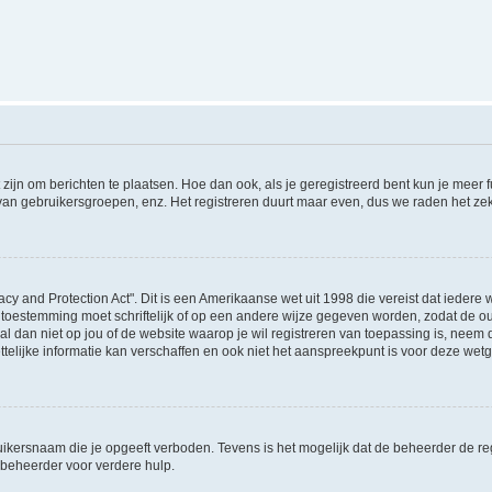
 zijn om berichten te plaatsen. Hoe dan ook, als je geregistreerd bent kun je meer
 van gebruikersgroepen, enz. Het registreren duurt maar even, dus we raden het ze
acy and Protection Act". Dit is een Amerikaanse wet uit 1998 die vereist dat ieder
 toestemming moet schriftelijk of op een andere wijze gegeven worden, zodat de 
et al dan niet op jou of de website waarop je wil registreren van toepassing is, nee
lijke informatie kan verschaffen en ook niet het aanspreekpunt is voor deze wetge
ikersnaam die je opgeeft verboden. Tevens is het mogelijk dat de beheerder de regi
beheerder voor verdere hulp.