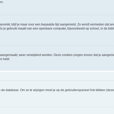
en.
aanvinkt, blijf je maar voor een bepaalde tijd aangemeld. Zo wordt vermeden dat a
ls je gebruik maakt van een openbare computer, bijvoorbeeld op school, in de biblio
ijn aangemaakt, weer verwijderd worden. Deze cookies zorgen ervoor dat je aangem
en hebt.
n de database. Om ze te wijzigen moet je op de
gebruikerspaneel
link klikken (dez