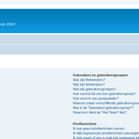
inds 2004 !
Gebruikers en gebruikersgroepen
Wat zijn Beheerders?
Wat zijn Moderators?
Wat zijn gebruikersgroepen?
Hoe word ik lid van een gebruikersgroep?
Hoe word ik een groepsleider?
Waarom staan verschillende gebruikersgroe
Wat is de "Standaard gebruikersgroep"?
Waarvoor dient de "Het Team"-link?
Privéberichten
Ik kan geen privéberichten sturen!
Ik blijf ongewenste privéberichten ontvange
Ik heb spam of een e-mail met ongepaste i