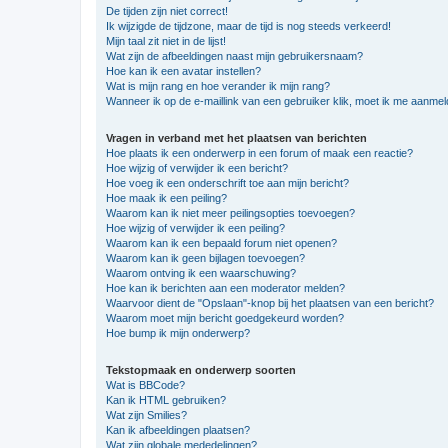
De tijden zijn niet correct!
Ik wijzigde de tijdzone, maar de tijd is nog steeds verkeerd!
Mijn taal zit niet in de lijst!
Wat zijn de afbeeldingen naast mijn gebruikersnaam?
Hoe kan ik een avatar instellen?
Wat is mijn rang en hoe verander ik mijn rang?
Wanneer ik op de e-maillink van een gebruiker klik, moet ik me aanme
Vragen in verband met het plaatsen van berichten
Hoe plaats ik een onderwerp in een forum of maak een reactie?
Hoe wijzig of verwijder ik een bericht?
Hoe voeg ik een onderschrift toe aan mijn bericht?
Hoe maak ik een peiling?
Waarom kan ik niet meer peilingsopties toevoegen?
Hoe wijzig of verwijder ik een peiling?
Waarom kan ik een bepaald forum niet openen?
Waarom kan ik geen bijlagen toevoegen?
Waarom ontving ik een waarschuwing?
Hoe kan ik berichten aan een moderator melden?
Waarvoor dient de "Opslaan"-knop bij het plaatsen van een bericht?
Waarom moet mijn bericht goedgekeurd worden?
Hoe bump ik mijn onderwerp?
Tekstopmaak en onderwerp soorten
Wat is BBCode?
Kan ik HTML gebruiken?
Wat zijn Smilies?
Kan ik afbeeldingen plaatsen?
Wat zijn globale mededelingen?