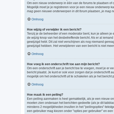
Om een nieuw onderwerp in één van de forums te plaatsen of 
Mogelijk moet je je registreren voor je een nieuw onderwerp k
mag geen nieuwe onderwerpen in dit forum plaatsen, je mag ni
Omhoog
Hoe wijzig of verwijder ik een bericht?
Tenzij je de beheerder of een moderator bent, kun je alleen je 
de
wijzig
knop van het desbetreffende bericht. Als er al iemand o
gewijzigd hebt. Dit zal niet verschijnen als nog niemand gere
gewijzigd hebben. Het verwijderen van een bericht is niet mee
Omhoog
Hoe voeg ik een onderschrift toe aan mijn bericht?
Om een onderschrift aan je bericht toe te voegen, moet je er ee
bericht plaatst. Je kunt er ook voor zorgen dat je onderschrift 
mogelijk om het onderschrift uit te schakelen als je het bericht p
Omhoog
Hoe maak ik een peiling?
Een peiling aanmaken is heel gemakkelijk, als je een nieuw ond
moeten zien onderaan het berichten-gedeelte (als je dit tabblad 
minstens 2 mogelijkheden invullen in het "peilingopties"-tekstg
een gebruiker mag kiezen onder "opties per gebruiker" en een ti