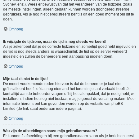
Sydney, enz.). Wees er bewust van dat het veranderen van de tijdzone, zoals
de meeste instellingen, alleen gedaan kunnen worden door geregistreerde
gebruikers. Als je nog niet geregistreerd bent is dit een goed moment om dit te
doen.
Omhoog
Ik wijzigde de tijdzone, maar de tijd is nog steeds verkeerd!
Als je zeker bent dat je de correcte tijdzone en zomertijd goed hebt ingevuld en
de tijd is nog steeds anders, is waarschijnlijk de tijd op de server verkeerd
ingesteld en zullen de beheerders een aanpassing moeten doen.
Omhoog
Mijn taal zit niet in de lijst!
De meest voorkomende reden hiervoor is dat de beheerder je taal niet
geïnstalleerd heeft, of dat nog niemand het forum in je taal vertaald heeft. Je
kunt altijd aan de beheerder vragen of hij het talenpakket, dat je nodig hebt, wil
installeren. Indien het nog niet bestaat, mag je gerust de vertaling maken. Meer
informatie hieromtrent kan gevonden worden op de website van phpBB
Limited (de link staat onderaan iedere pagina).
Omhoog
Wat zijn de afbeeldingen naast mijn gebruikersnaam?
Er kunnen 2 afbeeldingen bij een gebruikersnaam staan als je berichten leest.