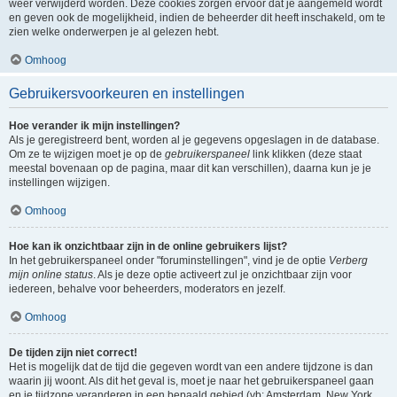
weer verwijderd worden. Deze cookies zorgen ervoor dat je aangemeld wordt
en geven ook de mogelijkheid, indien de beheerder dit heeft inschakeld, om te
zien welke onderwerpen je al gelezen hebt.
Omhoog
Gebruikersvoorkeuren en instellingen
Hoe verander ik mijn instellingen?
Als je geregistreerd bent, worden al je gegevens opgeslagen in de database.
Om ze te wijzigen moet je op de
gebruikerspaneel
link klikken (deze staat
meestal bovenaan op de pagina, maar dit kan verschillen), daarna kun je je
instellingen wijzigen.
Omhoog
Hoe kan ik onzichtbaar zijn in de online gebruikers lijst?
In het gebruikerspaneel onder "foruminstellingen", vind je de optie
Verberg
mijn online status
. Als je deze optie activeert zul je onzichtbaar zijn voor
iedereen, behalve voor beheerders, moderators en jezelf.
Omhoog
De tijden zijn niet correct!
Het is mogelijk dat de tijd die gegeven wordt van een andere tijdzone is dan
waarin jij woont. Als dit het geval is, moet je naar het gebruikerspaneel gaan
en je tijdzone veranderen in een bepaald gebied (vb: Amsterdam, New York,