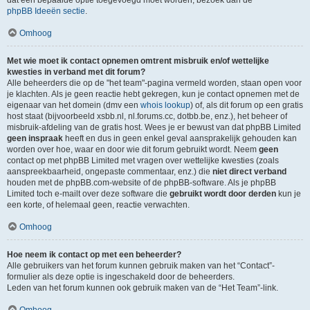
dat een bepaalde optie toegevoegd moet worden, bezoek dan de
phpBB Ideeën sectie
.
Omhoog
Met wie moet ik contact opnemen omtrent misbruik en/of wettelijke
kwesties in verband met dit forum?
Alle beheerders die op de "het team"-pagina vermeld worden, staan open voor
je klachten. Als je geen reactie hebt gekregen, kun je contact opnemen met de
eigenaar van het domein (dmv een
whois lookup
) of, als dit forum op een gratis
host staat (bijvoorbeeld xsbb.nl, nl.forums.cc, dotbb.be, enz.), het beheer of
misbruik-afdeling van de gratis host. Wees je er bewust van dat phpBB Limited
geen inspraak
heeft en dus in geen enkel geval aansprakelijk gehouden kan
worden over hoe, waar en door wie dit forum gebruikt wordt. Neem
geen
contact op met phpBB Limited met vragen over wettelijke kwesties (zoals
aanspreekbaarheid, ongepaste commentaar, enz.) die
niet direct verband
houden met de phpBB.com-website of de phpBB-software. Als je phpBB
Limited toch e-mailt over deze software die
gebruikt wordt door derden
kun je
een korte, of helemaal geen, reactie verwachten.
Omhoog
Hoe neem ik contact op met een beheerder?
Alle gebruikers van het forum kunnen gebruik maken van het “Contact”-
formulier als deze optie is ingeschakeld door de beheerders.
Leden van het forum kunnen ook gebruik maken van de “Het Team”-link.