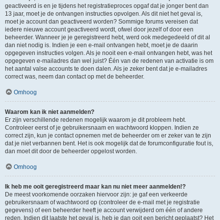
geactiveerd is en je tijdens het registratieproces opgaf dat je jonger bent dan
13 jaar, moet je de ontvangen instructies opvolgen. Als dit niet het geval is,
moet je account dan geactiveerd worden? Sommige forums vereisen dat
iedere nieuwe account geactiveerd wordt, ofwel door jezelf of door een
beheerder. Wanneer je je geregistreerd hebt, werd ook medegedeeld of dit al
dan niet nodig is. Indien je een e-mail ontvangen hebt, moet je de daarin
opgegeven instructies volgen. Als je nooit een e-mail ontvangen hebt, was het
opgegeven e-mailadres dan wel juist? Één van de redenen van activatie is om
het aantal valse accounts te doen dalen. Als je zeker bent dat je e-mailadres
correct was, neem dan contact op met de beheerder.
Omhoog
Waarom kan ik niet aanmelden?
Er zijn verschillende redenen mogelijk waarom je dit probleem hebt.
Controleer eerst of je gebruikersnaam en wachtwoord kloppen. Indien ze
correct zijn, kun je contact opnemen met de beheerder om er zeker van te zijn
dat je niet verbannen bent. Het is ook mogelijk dat de forumconfiguratie fout is,
dan moet dit door de beheerder opgelost worden.
Omhoog
Ik heb me ooit geregistreerd maar kan nu niet meer aanmelden!?
De meest voorkomende oorzaken hiervoor zijn: je gaf een verkeerde
gebruikersnaam of wachtwoord op (controleer de e-mail met je registratie
gegevens) of een beheerder heeft je account verwijderd om één of andere
reden. Indien dit laatste het geval is, heb je dan ooit een bericht geplaatst? Het