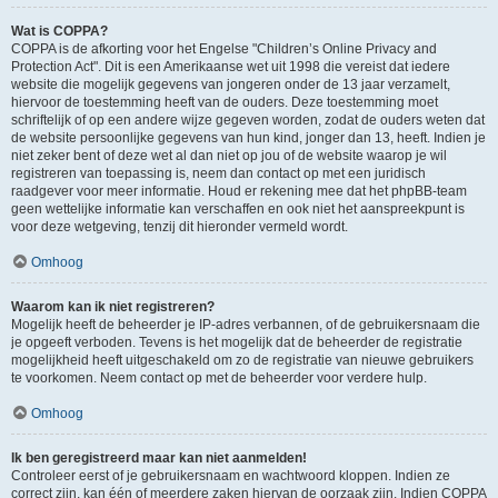
Wat is COPPA?
COPPA is de afkorting voor het Engelse "Children’s Online Privacy and
Protection Act". Dit is een Amerikaanse wet uit 1998 die vereist dat iedere
website die mogelijk gegevens van jongeren onder de 13 jaar verzamelt,
hiervoor de toestemming heeft van de ouders. Deze toestemming moet
schriftelijk of op een andere wijze gegeven worden, zodat de ouders weten dat
de website persoonlijke gegevens van hun kind, jonger dan 13, heeft. Indien je
niet zeker bent of deze wet al dan niet op jou of de website waarop je wil
registreren van toepassing is, neem dan contact op met een juridisch
raadgever voor meer informatie. Houd er rekening mee dat het phpBB-team
geen wettelijke informatie kan verschaffen en ook niet het aanspreekpunt is
voor deze wetgeving, tenzij dit hieronder vermeld wordt.
Omhoog
Waarom kan ik niet registreren?
Mogelijk heeft de beheerder je IP-adres verbannen, of de gebruikersnaam die
je opgeeft verboden. Tevens is het mogelijk dat de beheerder de registratie
mogelijkheid heeft uitgeschakeld om zo de registratie van nieuwe gebruikers
te voorkomen. Neem contact op met de beheerder voor verdere hulp.
Omhoog
Ik ben geregistreerd maar kan niet aanmelden!
Controleer eerst of je gebruikersnaam en wachtwoord kloppen. Indien ze
correct zijn, kan één of meerdere zaken hiervan de oorzaak zijn. Indien COPPA