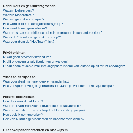
Gebruikers en gebruikersgroepen
Wat zijn Beheerders?
Wat zijn Moderators?
Wat zijn gebruikersgroepen?
Hoe word ik lid van een gebruikersgroep?
Hoe word ik een groepsleider?
Waarom staan verschillende gebruikersgroepen in een andere kleur?
Wat is de "Standaard gebruikersgroep"?
Waarvoor dient de "Het Team"-link?
Privéberichten
Ik kan geen privéberichten sturen!
Ik blijf ongewenste privéberichten ontvangen!
Ik heb spam of een e-mail met ongepaste inhoud van iemand op dit forum ontvangen!
Vrienden en vijanden
Waarvoor dient mijn vrienden- en vijandenlijst?
Hoe verwijder of voeg ik gebruikers toe aan mijn vrienden- en/of vijandenlijst?
Forums doorzoeken
Hoe doorzoek ik het forum?
Waarom levert mijn zoekopdracht geen resultaten op?
Waarom resulteert mijn zoekopdracht in een lege pagina?
Hoe zoek ik een gebruiker?
Hoe kan ik mijn eigen berichten en onderwerpen vinden?
Onderwerpabonnementen en bladwijzers