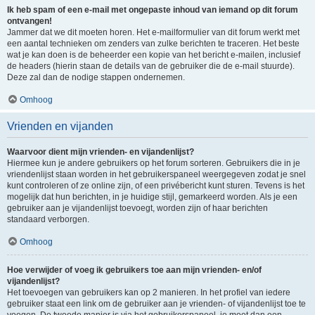
Ik heb spam of een e-mail met ongepaste inhoud van iemand op dit forum
ontvangen!
Jammer dat we dit moeten horen. Het e-mailformulier van dit forum werkt met
een aantal technieken om zenders van zulke berichten te traceren. Het beste
wat je kan doen is de beheerder een kopie van het bericht e-mailen, inclusief
de headers (hierin staan de details van de gebruiker die de e-mail stuurde).
Deze zal dan de nodige stappen ondernemen.
Omhoog
Vrienden en vijanden
Waarvoor dient mijn vrienden- en vijandenlijst?
Hiermee kun je andere gebruikers op het forum sorteren. Gebruikers die in je
vriendenlijst staan worden in het gebruikerspaneel weergegeven zodat je snel
kunt controleren of ze online zijn, of een privébericht kunt sturen. Tevens is het
mogelijk dat hun berichten, in je huidige stijl, gemarkeerd worden. Als je een
gebruiker aan je vijandenlijst toevoegt, worden zijn of haar berichten
standaard verborgen.
Omhoog
Hoe verwijder of voeg ik gebruikers toe aan mijn vrienden- en/of
vijandenlijst?
Het toevoegen van gebruikers kan op 2 manieren. In het profiel van iedere
gebruiker staat een link om de gebruiker aan je vrienden- of vijandenlijst toe te