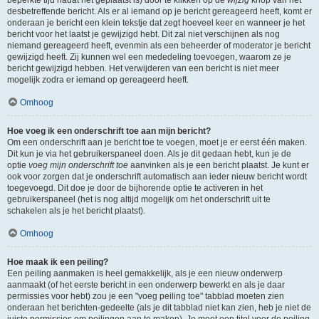
beperkte tijd nadat het geplaatst is) door te klikken op de
wijzig
knop van het
desbetreffende bericht. Als er al iemand op je bericht gereageerd heeft, komt er
onderaan je bericht een klein tekstje dat zegt hoeveel keer en wanneer je het
bericht voor het laatst je gewijzigd hebt. Dit zal niet verschijnen als nog
niemand gereageerd heeft, evenmin als een beheerder of moderator je bericht
gewijzigd heeft. Zij kunnen wel een mededeling toevoegen, waarom ze je
bericht gewijzigd hebben. Het verwijderen van een bericht is niet meer
mogelijk zodra er iemand op gereageerd heeft.
Omhoog
Hoe voeg ik een onderschrift toe aan mijn bericht?
Om een onderschrift aan je bericht toe te voegen, moet je er eerst één maken.
Dit kun je via het gebruikerspaneel doen. Als je dit gedaan hebt, kun je de
optie
voeg mijn onderschrift toe
aanvinken als je een bericht plaatst. Je kunt er
ook voor zorgen dat je onderschrift automatisch aan ieder nieuw bericht wordt
toegevoegd. Dit doe je door de bijhorende optie te activeren in het
gebruikerspaneel (het is nog altijd mogelijk om het onderschrift uit te
schakelen als je het bericht plaatst).
Omhoog
Hoe maak ik een peiling?
Een peiling aanmaken is heel gemakkelijk, als je een nieuw onderwerp
aanmaakt (of het eerste bericht in een onderwerp bewerkt en als je daar
permissies voor hebt) zou je een "voeg peiling toe" tabblad moeten zien
onderaan het berichten-gedeelte (als je dit tabblad niet kan zien, heb je niet de