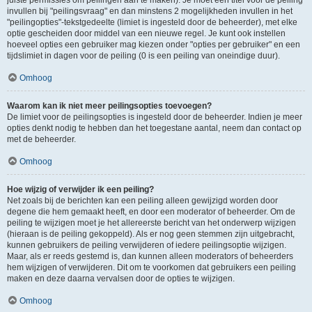
juiste permissies om peilingen aan te maken). Je moet een titel voor de peiling
invullen bij "peilingsvraag" en dan minstens 2 mogelijkheden invullen in het
"peilingopties"-tekstgedeelte (limiet is ingesteld door de beheerder), met elke
optie gescheiden door middel van een nieuwe regel. Je kunt ook instellen
hoeveel opties een gebruiker mag kiezen onder "opties per gebruiker" en een
tijdslimiet in dagen voor de peiling (0 is een peiling van oneindige duur).
Omhoog
Waarom kan ik niet meer peilingsopties toevoegen?
De limiet voor de peilingsopties is ingesteld door de beheerder. Indien je meer
opties denkt nodig te hebben dan het toegestane aantal, neem dan contact op
met de beheerder.
Omhoog
Hoe wijzig of verwijder ik een peiling?
Net zoals bij de berichten kan een peiling alleen gewijzigd worden door
degene die hem gemaakt heeft, en door een moderator of beheerder. Om de
peiling te wijzigen moet je het allereerste bericht van het onderwerp wijzigen
(hieraan is de peiling gekoppeld). Als er nog geen stemmen zijn uitgebracht,
kunnen gebruikers de peiling verwijderen of iedere peilingsoptie wijzigen.
Maar, als er reeds gestemd is, dan kunnen alleen moderators of beheerders
hem wijzigen of verwijderen. Dit om te voorkomen dat gebruikers een peiling
maken en deze daarna vervalsen door de opties te wijzigen.
Omhoog