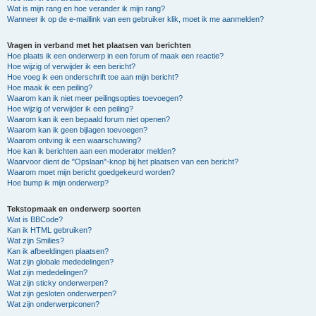
Wat is mijn rang en hoe verander ik mijn rang?
Wanneer ik op de e-maillink van een gebruiker klik, moet ik me aanmelden?
Vragen in verband met het plaatsen van berichten
Hoe plaats ik een onderwerp in een forum of maak een reactie?
Hoe wijzig of verwijder ik een bericht?
Hoe voeg ik een onderschrift toe aan mijn bericht?
Hoe maak ik een peiling?
Waarom kan ik niet meer peilingsopties toevoegen?
Hoe wijzig of verwijder ik een peiling?
Waarom kan ik een bepaald forum niet openen?
Waarom kan ik geen bijlagen toevoegen?
Waarom ontving ik een waarschuwing?
Hoe kan ik berichten aan een moderator melden?
Waarvoor dient de "Opslaan"-knop bij het plaatsen van een bericht?
Waarom moet mijn bericht goedgekeurd worden?
Hoe bump ik mijn onderwerp?
Tekstopmaak en onderwerp soorten
Wat is BBCode?
Kan ik HTML gebruiken?
Wat zijn Smilies?
Kan ik afbeeldingen plaatsen?
Wat zijn globale mededelingen?
Wat zijn mededelingen?
Wat zijn sticky onderwerpen?
Wat zijn gesloten onderwerpen?
Wat zijn onderwerpiconen?