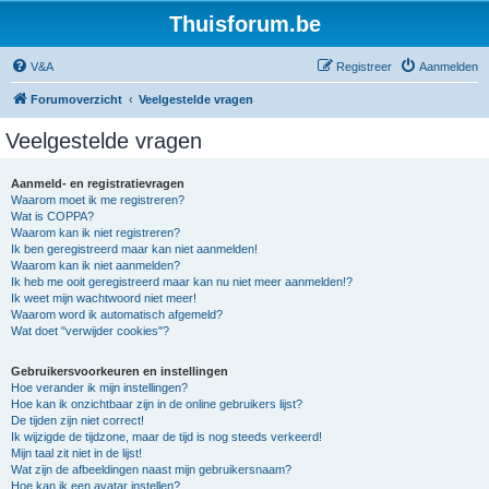
Thuisforum.be
V&A
Registreer
Aanmelden
Forumoverzicht
Veelgestelde vragen
Veelgestelde vragen
Aanmeld- en registratievragen
Waarom moet ik me registreren?
Wat is COPPA?
Waarom kan ik niet registreren?
Ik ben geregistreerd maar kan niet aanmelden!
Waarom kan ik niet aanmelden?
Ik heb me ooit geregistreerd maar kan nu niet meer aanmelden!?
Ik weet mijn wachtwoord niet meer!
Waarom word ik automatisch afgemeld?
Wat doet "verwijder cookies"?
Gebruikersvoorkeuren en instellingen
Hoe verander ik mijn instellingen?
Hoe kan ik onzichtbaar zijn in de online gebruikers lijst?
De tijden zijn niet correct!
Ik wijzigde de tijdzone, maar de tijd is nog steeds verkeerd!
Mijn taal zit niet in de lijst!
Wat zijn de afbeeldingen naast mijn gebruikersnaam?
Hoe kan ik een avatar instellen?