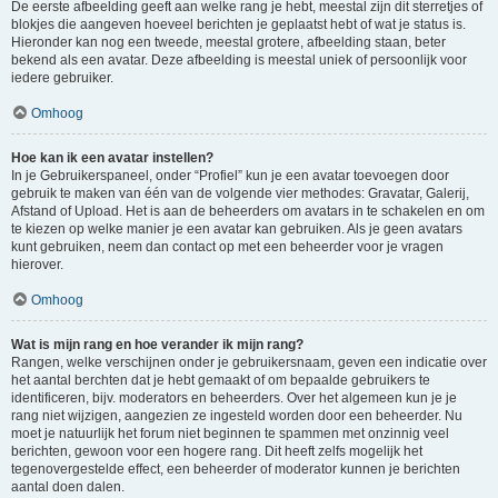
De eerste afbeelding geeft aan welke rang je hebt, meestal zijn dit sterretjes of
blokjes die aangeven hoeveel berichten je geplaatst hebt of wat je status is.
Hieronder kan nog een tweede, meestal grotere, afbeelding staan, beter
bekend als een avatar. Deze afbeelding is meestal uniek of persoonlijk voor
iedere gebruiker.
Omhoog
Hoe kan ik een avatar instellen?
In je Gebruikerspaneel, onder “Profiel” kun je een avatar toevoegen door
gebruik te maken van één van de volgende vier methodes: Gravatar, Galerij,
Afstand of Upload. Het is aan de beheerders om avatars in te schakelen en om
te kiezen op welke manier je een avatar kan gebruiken. Als je geen avatars
kunt gebruiken, neem dan contact op met een beheerder voor je vragen
hierover.
Omhoog
Wat is mijn rang en hoe verander ik mijn rang?
Rangen, welke verschijnen onder je gebruikersnaam, geven een indicatie over
het aantal berchten dat je hebt gemaakt of om bepaalde gebruikers te
identificeren, bijv. moderators en beheerders. Over het algemeen kun je je
rang niet wijzigen, aangezien ze ingesteld worden door een beheerder. Nu
moet je natuurlijk het forum niet beginnen te spammen met onzinnig veel
berichten, gewoon voor een hogere rang. Dit heeft zelfs mogelijk het
tegenovergestelde effect, een beheerder of moderator kunnen je berichten
aantal doen dalen.