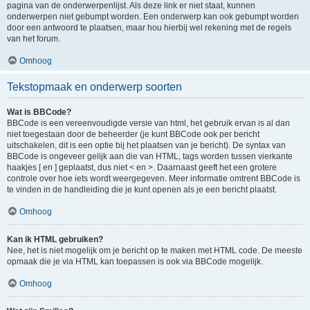
pagina van de onderwerpenlijst. Als deze link er niet staat, kunnen
onderwerpen niet gebumpt worden. Een onderwerp kan ook gebumpt worden
door een antwoord te plaatsen, maar hou hierbij wel rekening met de regels
van het forum.
Omhoog
Tekstopmaak en onderwerp soorten
Wat is BBCode?
BBCode is een vereenvoudigde versie van html, het gebruik ervan is al dan
niet toegestaan door de beheerder (je kunt BBCode ook per bericht
uitschakelen, dit is een optie bij het plaatsen van je bericht). De syntax van
BBCode is ongeveer gelijk aan die van HTML, tags worden tussen vierkante
haakjes [ en ] geplaatst, dus niet < en >. Daarnaast geeft het een grotere
controle over hoe iets wordt weergegeven. Meer informatie omtrent BBCode is
te vinden in de handleiding die je kunt openen als je een bericht plaatst.
Omhoog
Kan ik HTML gebruiken?
Nee, het is niet mogelijk om je bericht op te maken met HTML code. De meeste
opmaak die je via HTML kan toepassen is ook via BBCode mogelijk.
Omhoog