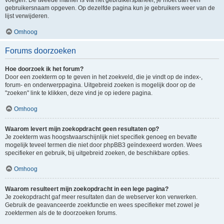
voegen. De tweede manier is via het gebruikerspaneel, je moet dan een
gebruikersnaam opgeven. Op dezelfde pagina kun je gebruikers weer van de
lijst verwijderen.
Omhoog
Forums doorzoeken
Hoe doorzoek ik het forum?
Door een zoekterm op te geven in het zoekveld, die je vindt op de index-,
forum- en onderwerppagina. Uitgebreid zoeken is mogelijk door op de
"zoeken" link te klikken, deze vind je op iedere pagina.
Omhoog
Waarom levert mijn zoekopdracht geen resultaten op?
Je zoekterm was hoogstwaarschijnlijk niet specifiek genoeg en bevatte
mogelijk teveel termen die niet door phpBB3 geïndexeerd worden. Wees
specifieker en gebruik, bij uitgebreid zoeken, de beschikbare opties.
Omhoog
Waarom resulteert mijn zoekopdracht in een lege pagina?
Je zoekopdracht gaf meer resultaten dan de webserver kon verwerken.
Gebruik de geavanceerde zoekfunctie en wees specifieker met zowel je
zoektermen als de te doorzoeken forums.