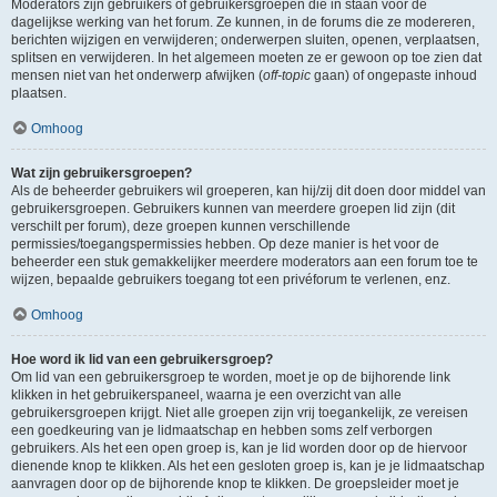
Moderators zijn gebruikers of gebruikersgroepen die in staan voor de
dagelijkse werking van het forum. Ze kunnen, in de forums die ze modereren,
berichten wijzigen en verwijderen; onderwerpen sluiten, openen, verplaatsen,
splitsen en verwijderen. In het algemeen moeten ze er gewoon op toe zien dat
mensen niet van het onderwerp afwijken (
off-topic
gaan) of ongepaste inhoud
plaatsen.
Omhoog
Wat zijn gebruikersgroepen?
Als de beheerder gebruikers wil groeperen, kan hij/zij dit doen door middel van
gebruikersgroepen. Gebruikers kunnen van meerdere groepen lid zijn (dit
verschilt per forum), deze groepen kunnen verschillende
permissies/toegangspermissies hebben. Op deze manier is het voor de
beheerder een stuk gemakkelijker meerdere moderators aan een forum toe te
wijzen, bepaalde gebruikers toegang tot een privéforum te verlenen, enz.
Omhoog
Hoe word ik lid van een gebruikersgroep?
Om lid van een gebruikersgroep te worden, moet je op de bijhorende link
klikken in het gebruikerspaneel, waarna je een overzicht van alle
gebruikersgroepen krijgt. Niet alle groepen zijn vrij toegankelijk, ze vereisen
een goedkeuring van je lidmaatschap en hebben soms zelf verborgen
gebruikers. Als het een open groep is, kan je lid worden door op de hiervoor
dienende knop te klikken. Als het een gesloten groep is, kan je je lidmaatschap
aanvragen door op de bijhorende knop te klikken. De groepsleider moet je