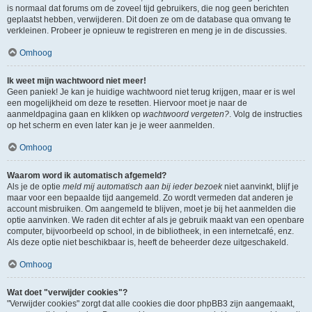
is normaal dat forums om de zoveel tijd gebruikers, die nog geen berichten
geplaatst hebben, verwijderen. Dit doen ze om de database qua omvang te
verkleinen. Probeer je opnieuw te registreren en meng je in de discussies.
Omhoog
Ik weet mijn wachtwoord niet meer!
Geen paniek! Je kan je huidige wachtwoord niet terug krijgen, maar er is wel
een mogelijkheid om deze te resetten. Hiervoor moet je naar de
aanmeldpagina gaan en klikken op
wachtwoord vergeten?
. Volg de instructies
op het scherm en even later kan je je weer aanmelden.
Omhoog
Waarom word ik automatisch afgemeld?
Als je de optie
meld mij automatisch aan bij ieder bezoek
niet aanvinkt, blijf je
maar voor een bepaalde tijd aangemeld. Zo wordt vermeden dat anderen je
account misbruiken. Om aangemeld te blijven, moet je bij het aanmelden die
optie aanvinken. We raden dit echter af als je gebruik maakt van een openbare
computer, bijvoorbeeld op school, in de bibliotheek, in een internetcafé, enz.
Als deze optie niet beschikbaar is, heeft de beheerder deze uitgeschakeld.
Omhoog
Wat doet "verwijder cookies"?
"Verwijder cookies" zorgt dat alle cookies die door phpBB3 zijn aangemaakt,