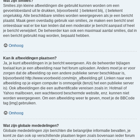
Wat zijn Smilies?
Smilies zijn kleine afbeeldingen die gebruikt kunnen worden om een
gevoelstoestand uit te drukken, bijvoorbeeld :) betekent blij, :( betekent
ongelukkig. Alle beschikbare smilies worden weergegeven als je een bericht
plaatst. Maak geen overdadig gebruik van smilies, ze maken een bericht snel
onleesbaar wat er toe kan leiden dat een moderator je bericht aanpast of heel
je bericht verwijdert. De beheerder kan ook een maximaal aantal smilies, dat in
een bericht gebruikt mag worden, bepaald hebben.
Omhoog
Kan ik afbeeldingen plaatsen?
Ja, je kunt afbeeldingen in je bericht weergeven. Als de beheerder bijlagen
toelaat kun je een afbeelding naar het forum uploaden. Anders moet je er voor
zorgen dat de afbeelding op een andere publieke server beschikbaar is,
bijvoorbeeld http://www.voorbeeld.com/mijn_afbeelding.gif. Linken naar een
afbeelding op je eigen computer is onmogelijk (tenzij het een publieke server
is). Ook afbeeldingen die een authentificatie vereisen zoals in: Hotmail of
Yahoo mailboxen, een wachtwoord beschermde website, enz. kunnen niet
worden weergegeven. Om een afbeelding weer te geven, moet je de BBCode
tag [img] gebruiken.
Omhoog
Wat zijn globale mededelingen?
Globale mededelingen zijn berichten die belangrijke informatie bevatten, je
komt ze dan ook op verschillende plaatsen tegen zoals bovenaan ieder forum